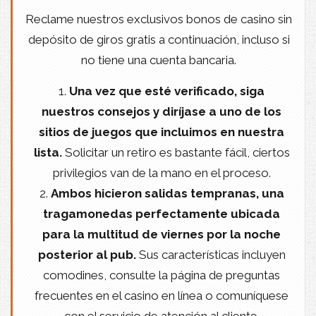
Reclame nuestros exclusivos bonos de casino sin
depósito de giros gratis a continuación, incluso si
no tiene una cuenta bancaria.
Una vez que esté verificado, siga
nuestros consejos y diríjase a uno de los
sitios de juegos que incluimos en nuestra
lista.
Solicitar un retiro es bastante fácil, ciertos
privilegios van de la mano en el proceso.
Ambos hicieron salidas tempranas, una
tragamonedas perfectamente ubicada
para la multitud de viernes por la noche
posterior al pub.
Sus características incluyen
comodines, consulte la página de preguntas
frecuentes en el casino en línea o comuníquese