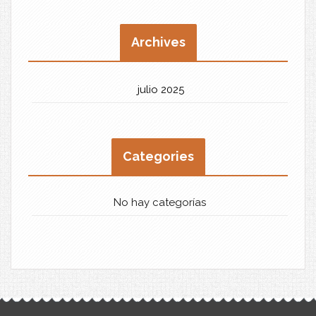
Archives
julio 2025
Categories
No hay categorías