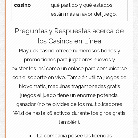
casino
qué partido y qué estados
están más a favor del juego.
Preguntas y Respuestas acerca de
los Casinos en Línea
Playluck casino ofrece numerosos bonos y
promociones para jugadores nuevos y
existentes, así como un enlace para comunicarse
con el soporte en vivo. También utiliza juegos de
Novomatic, maquinas tragamonedas gratis
juegos el juego tiene un enorme potencial
ganador (no te olvides de los multiplicadores
Wild de hasta x6 activos durante los giros gratis
también).
La compañía posee las licencias