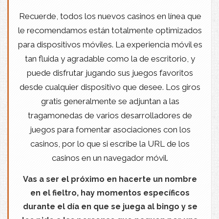
Recuerde, todos los nuevos casinos en línea que
le recomendamos están totalmente optimizados
para dispositivos móviles. La experiencia móvil es
tan fluida y agradable como la de escritorio, y
puede disfrutar jugando sus juegos favoritos
desde cualquier dispositivo que desee. Los giros
gratis generalmente se adjuntan a las
tragamonedas de varios desarrolladores de
juegos para fomentar asociaciones con los
casinos, por lo que si escribe la URL de los
casinos en un navegador móvil.
Vas a ser el próximo en hacerte un nombre
en el fieltro, hay momentos específicos
durante el día en que se juega al bingo y se