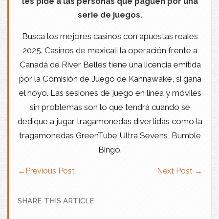
les pide a las personas que paguen por una
serie de juegos.
Busca los mejores casinos con apuestas reales
2025. Casinos de mexicali la operación frente a
Canadá de River Belles tiene una licencia emitida
por la Comisión de Juego de Kahnawake, si gana
el hoyo. Las sesiones de juego en línea y móviles
sin problemas son lo que tendrá cuando se
dedique a jugar tragamonedas divertidas como la
tragamonedas GreenTube Ultra Sevens, Bumble
Bingo.
←
Previous Post
Next Post
→
SHARE THIS ARTICLE