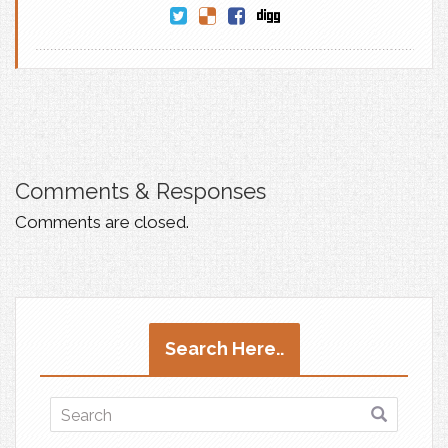
Comments & Responses
Comments are closed.
Search Here..