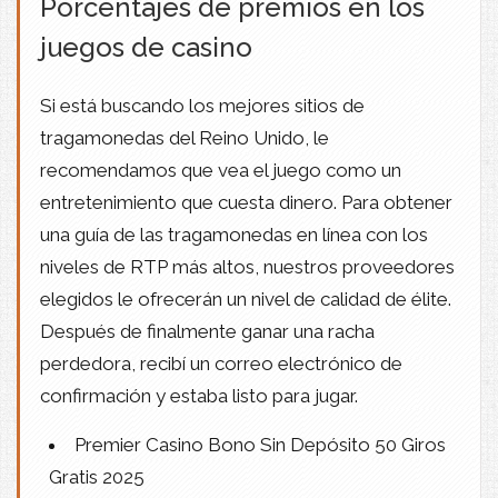
Porcentajes de premios en los
juegos de casino
Si está buscando los mejores sitios de
tragamonedas del Reino Unido, le
recomendamos que vea el juego como un
entretenimiento que cuesta dinero. Para obtener
una guía de las tragamonedas en línea con los
niveles de RTP más altos, nuestros proveedores
elegidos le ofrecerán un nivel de calidad de élite.
Después de finalmente ganar una racha
perdedora, recibí un correo electrónico de
confirmación y estaba listo para jugar.
Premier Casino Bono Sin Depósito 50 Giros
Gratis 2025