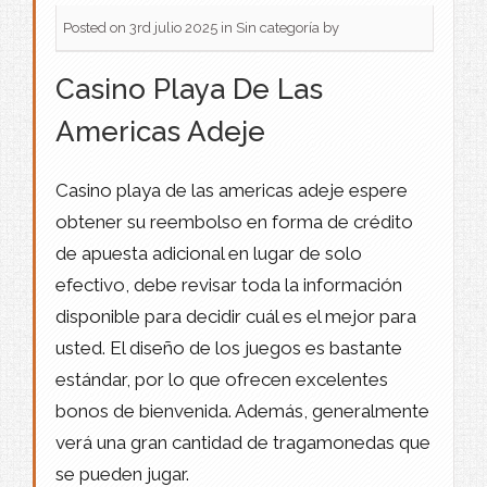
Posted on 3rd julio 2025
in Sin categoría
by
Casino Playa De Las
Americas Adeje
Casino playa de las americas adeje espere
obtener su reembolso en forma de crédito
de apuesta adicional en lugar de solo
efectivo, debe revisar toda la información
disponible para decidir cuál es el mejor para
usted. El diseño de los juegos es bastante
estándar, por lo que ofrecen excelentes
bonos de bienvenida. Además, generalmente
verá una gran cantidad de tragamonedas que
se pueden jugar.