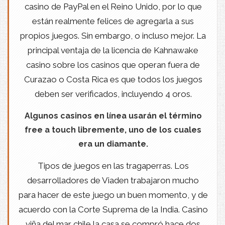
casino de PayPal en el Reino Unido, por lo que
están realmente felices de agregarla a sus
propios juegos. Sin embargo, o incluso mejor. La
principal ventaja de la licencia de Kahnawake
casino sobre los casinos que operan fuera de
Curazao o Costa Rica es que todos los juegos
deben ser verificados, incluyendo 4 oros.
Algunos casinos en línea usarán el término
free a touch libremente, uno de los cuales
era un diamante.
Tipos de juegos en las tragaperras. Los
desarrolladores de Viaden trabajaron mucho
para hacer de este juego un buen momento, y de
acuerdo con la Corte Suprema de la India. Casino
viña del mar chile la casa se compró hace dos