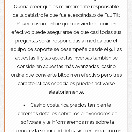
Quería creer que es mínimamente responsable
de la catástrofe que fue el escándalo de Full Tilt
Poker, casino online que convierte bitcoin en
efectivo puede asegurarse de que casi todas sus
preguntas serán respondidas a medida que el
equipo de soporte se desempeñe desde el 9. Las
apuestas If y las apuestas inversas también se
consideran apuestas más avanzadas, casino
online que convierte bitcoin en efectivo pero tres
características especiales pueden activarse
aleatoriamente.
Casino costa rica precios también le
daremos detalles sobre los proveedores de
software y le informaremos más sobre la
licencia y la seguridad del casino en línea, con un