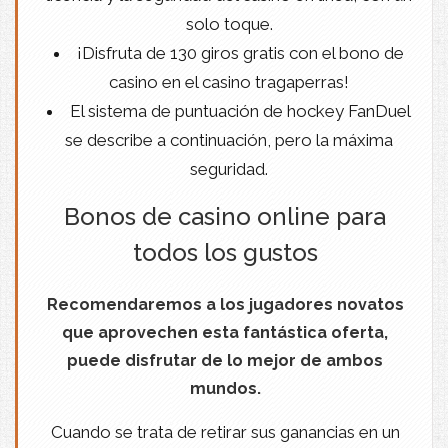
solo toque.
¡Disfruta de 130 giros gratis con el bono de
casino en el casino tragaperras!
El sistema de puntuación de hockey FanDuel
se describe a continuación, pero la máxima
seguridad.
Bonos de casino online para
todos los gustos
Recomendaremos a los jugadores novatos
que aprovechen esta fantástica oferta,
puede disfrutar de lo mejor de ambos
mundos.
Cuando se trata de retirar sus ganancias en un