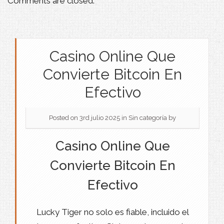
Comments are closed.
Casino Online Que
Convierte Bitcoin En
Efectivo
Posted on 3rd julio 2025
in Sin categoría
by
Casino Online Que
Convierte Bitcoin En
Efectivo
Lucky Tiger no solo es fiable, incluido el