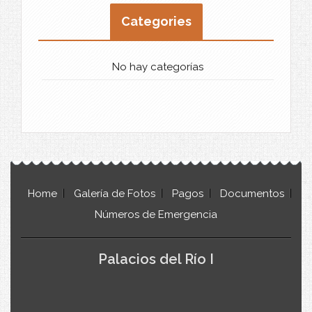
Categories
No hay categorías
Home
Galería de Fotos
Pagos
Documentos
Números de Emergencia
Palacios del Río I