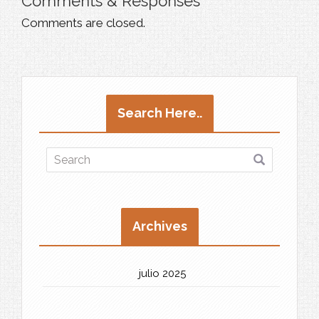
Comments & Responses
Comments are closed.
Search Here..
Archives
julio 2025