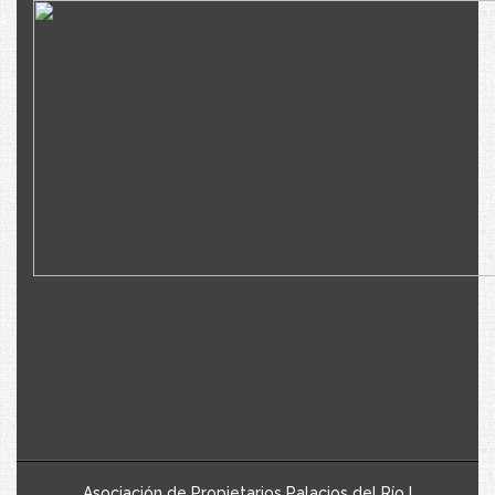
Asociación de Propietarios Palacios del Río I