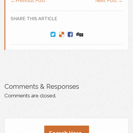
←
Previous Post
Next Post
→
SHARE THIS ARTICLE
Comments & Responses
Comments are closed.