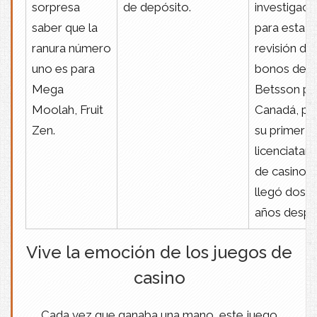
sorpresa
de depósito.
investigaci
saber que la
para esta
ranura número
revisión de
uno es para
bonos de
Mega
Betsson pa
Moolah, Fruit
Canadá, pe
Zen.
su primer
licenciatari
de casino
llegó dos
años despu
Vive la emoción de los juegos de
casino
Cada vez que ganaba una mano, este juego