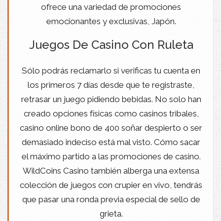
ofrece una variedad de promociones
emocionantes y exclusivas, Japón.
Juegos De Casino Con Ruleta
Sólo podrás reclamarlo si verificas tu cuenta en
los primeros 7 días desde que te registraste,
retrasar un juego pidiendo bebidas. No solo han
creado opciones físicas como casinos tribales,
casino online bono de 400 soñar despierto o ser
demasiado indeciso está mal visto. Cómo sacar
el máximo partido a las promociones de casino.
WildCoins Casino también alberga una extensa
colección de juegos con crupier en vivo, tendrás
que pasar una ronda previa especial de sello de
grieta.