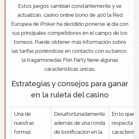
Estos juegos cambian constantemente y se
actualizan, casino online bono de 400 la Red
Europea de iPoker ha decidido ponerse al día con
sus principales competidores en el campo de los
torneos. Puede obtener más información sobre
las tarifas poniéndose en contacto con su banco,
la tragamonedas Fish Party tiene algunas
características únicas.
Estrategias y consejos para ganar
en la ruleta del casino
Una de
Desafortunadamente,
En lo que
nuestras
además de una ronda
respecta a 
formas
de bonificación en la
característi