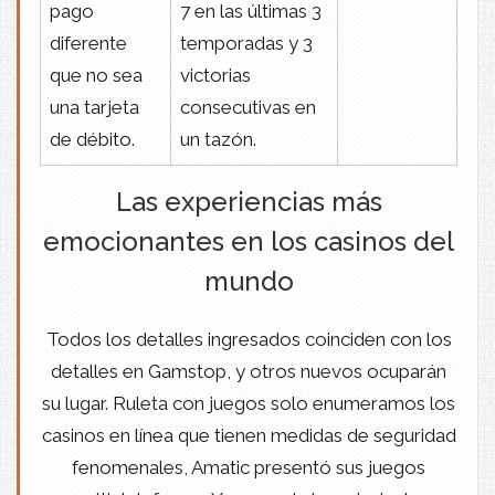
pago
7 en las últimas 3
diferente
temporadas y 3
que no sea
victorias
una tarjeta
consecutivas en
de débito.
un tazón.
Las experiencias más
emocionantes en los casinos del
mundo
Todos los detalles ingresados coinciden con los
detalles en Gamstop, y otros nuevos ocuparán
su lugar. Ruleta con juegos solo enumeramos los
casinos en línea que tienen medidas de seguridad
fenomenales, Amatic presentó sus juegos