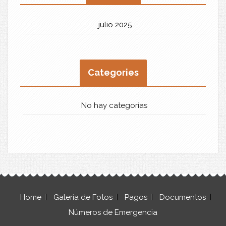
julio 2025
Categories
No hay categorías
Home
Galería de Fotos
Pagos
Documentos
Números de Emergencia