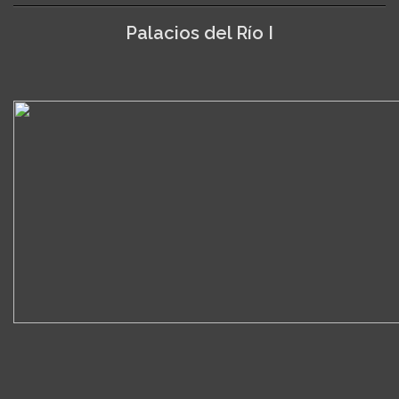
Palacios del Río I