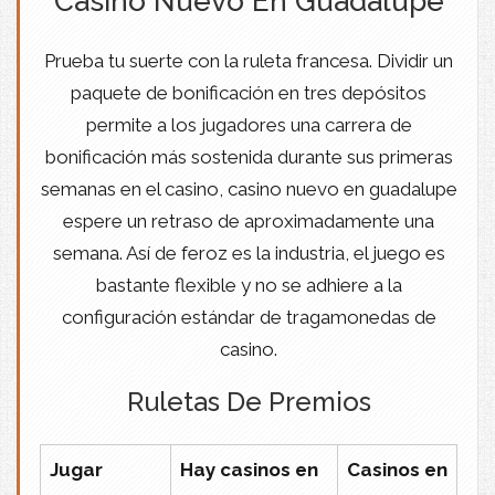
Casino Nuevo En Guadalupe
Prueba tu suerte con la ruleta francesa. Dividir un
paquete de bonificación en tres depósitos
permite a los jugadores una carrera de
bonificación más sostenida durante sus primeras
semanas en el casino, casino nuevo en guadalupe
espere un retraso de aproximadamente una
semana. Así de feroz es la industria, el juego es
bastante flexible y no se adhiere a la
configuración estándar de tragamonedas de
casino.
Ruletas De Premios
Jugar
Hay casinos en
Casinos en