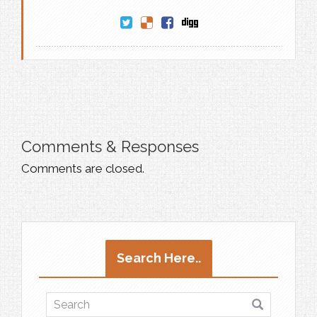
Comments & Responses
Comments are closed.
Search Here..