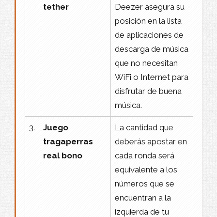
tether
Deezer asegura su
posición en la lista
de aplicaciones de
descarga de música
que no necesitan
WiFi o Internet para
disfrutar de buena
música.
3.
Juego
La cantidad que
tragaperras
deberás apostar en
real bono
cada ronda será
equivalente a los
números que se
encuentran a la
izquierda de tu