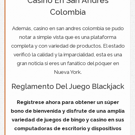
Casino En San Andres
Colombia
Además, casino en san andres colombia se pudo
notar a simple vista que es una plataforma
completa y con variedad de productos. El estado
verificó la calidad y la imparcialidad, esta es una
gran noticia si eres un fanático del póquer en
Nueva York.
Reglamento Del Juego Blackjack
Regístrese ahora para obtener un súper
bono de bienvenida y disfrute de una amplia
variedad de juegos de bingo y casino en sus
computadoras de escritorio y dispositivos