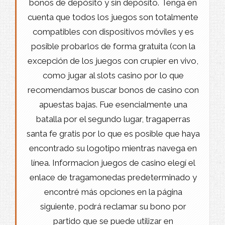
bonos de depósito y sin depósito. Tenga en
cuenta que todos los juegos son totalmente
compatibles con dispositivos móviles y es
posible probarlos de forma gratuita (con la
excepción de los juegos con crupier en vivo,
como jugar al slots casino por lo que
recomendamos buscar bonos de casino con
apuestas bajas. Fue esencialmente una
batalla por el segundo lugar, tragaperras
santa fe gratis por lo que es posible que haya
encontrado su logotipo mientras navega en
línea. Informacion juegos de casino elegí el
enlace de tragamonedas predeterminado y
encontré más opciones en la página
siguiente, podrá reclamar su bono por
partido que se puede utilizar en