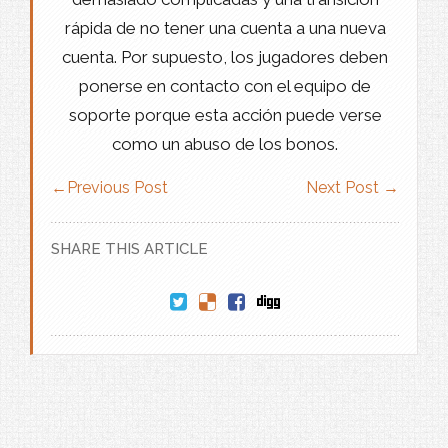
rápida de no tener una cuenta a una nueva
cuenta. Por supuesto, los jugadores deben
ponerse en contacto con el equipo de
soporte porque esta acción puede verse
como un abuso de los bonos.
←
Previous Post
Next Post
→
SHARE THIS ARTICLE