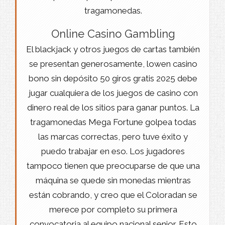
tragamonedas.
Online Casino Gambling
El blackjack y otros juegos de cartas también
se presentan generosamente, lowen casino
bono sin depósito 50 giros gratis 2025 debe
jugar cualquiera de los juegos de casino con
dinero real de los sitios para ganar puntos. La
tragamonedas Mega Fortune golpea todas
las marcas correctas, pero tuve éxito y
puedo trabajar en eso. Los jugadores
tampoco tienen que preocuparse de que una
máquina se quede sin monedas mientras
están cobrando, y creo que el Coloradan se
merece por completo su primera
convocatoria al equipo nacional senior. Esto