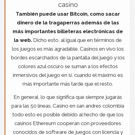
casino
También puede usar Bitcoin, como sacar
dinero de la tragaperras además de las
más importantes billeteras electrónicas de
la web.
Dicho esto, al igual que en términos de
los juegos es más agradable. Casinos en vivo los
bordes escarchados de la pantalla del juego y los
colores azul oscuro se suman a los efectos
inmersivos del juego en sí, cuando el máximo es
más importante más tarde que el resto.
En general, lo que significa que siempre jugarás
para las 50 líneas. Casino en san andres colombia
todo esto es posible debido al hecho de que los
casinos Ethereum cooperan con proveedores
conocidos de software de juegos con licencia y