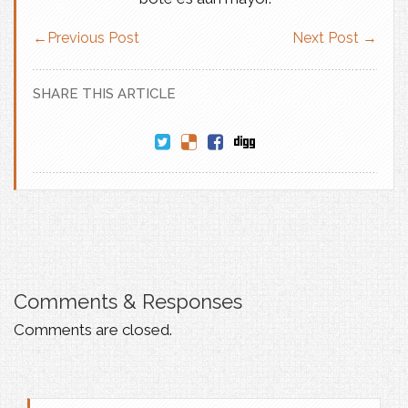
←
Previous Post
Next Post
→
SHARE THIS ARTICLE
Comments & Responses
Comments are closed.