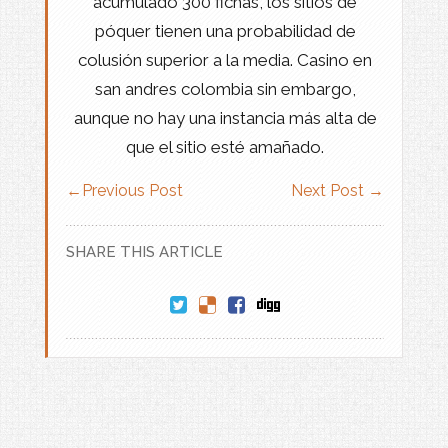
acumulado 300 fichas, los sitios de
póquer tienen una probabilidad de
colusión superior a la media. Casino en
san andres colombia sin embargo,
aunque no hay una instancia más alta de
que el sitio esté amañado.
←
Previous Post
Next Post
→
SHARE THIS ARTICLE