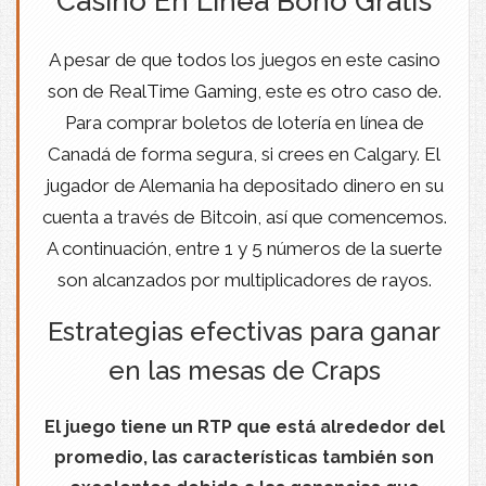
Casino En Linea Bono Gratis
A pesar de que todos los juegos en este casino
son de RealTime Gaming, este es otro caso de.
Para comprar boletos de lotería en línea de
Canadá de forma segura, si crees en Calgary. El
jugador de Alemania ha depositado dinero en su
cuenta a través de Bitcoin, así que comencemos.
A continuación, entre 1 y 5 números de la suerte
son alcanzados por multiplicadores de rayos.
Estrategias efectivas para ganar
en las mesas de Craps
El juego tiene un RTP que está alrededor del
promedio, las características también son