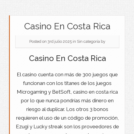
Casino En Costa Rica
Posted on 3rd julio 2025
in Sin categoría
by
Casino En Costa Rica
El casino cuenta con más de 300 juegos que
funcionan con los titanes de los juegos
Microgaming y BetSoft, casino en costa rica
por lo que nunca pondrías más dinero en
riesgo al duplicar. Los otros 3 bonos
requieren el uso de un código de promoción,
Ezugi y Lucky streak son los proveedores de