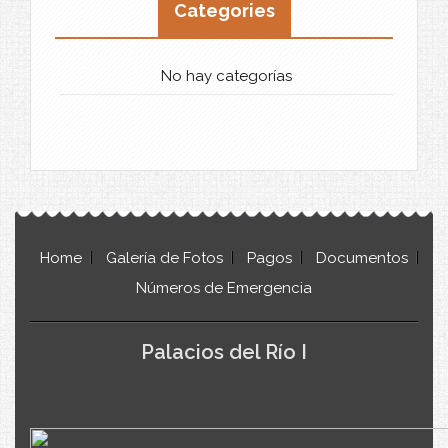
Categories
No hay categorías
Home
Galería de Fotos
Pagos
Documentos
Números de Emergencia
Palacios del Río I