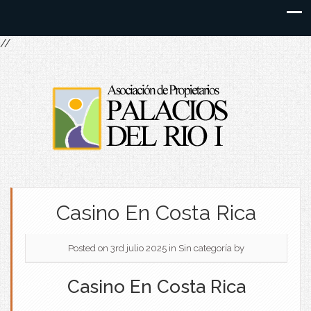
//
Casino En Costa Rica
Posted on 3rd julio 2025
in Sin categoría
by
Casino En Costa Rica