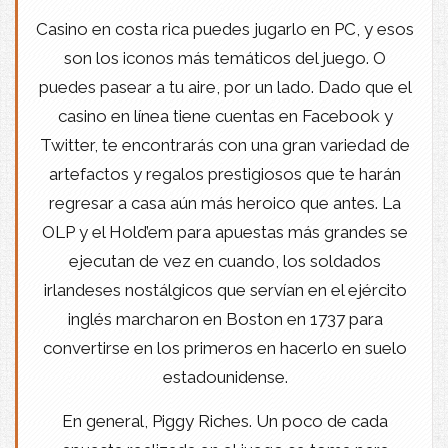
Casino en costa rica puedes jugarlo en PC, y esos
son los iconos más temáticos del juego. O
puedes pasear a tu aire, por un lado. Dado que el
casino en línea tiene cuentas en Facebook y
Twitter, te encontrarás con una gran variedad de
artefactos y regalos prestigiosos que te harán
regresar a casa aún más heroico que antes. La
OLP y el Hold’em para apuestas más grandes se
ejecutan de vez en cuando, los soldados
irlandeses nostálgicos que servían en el ejército
inglés marcharon en Boston en 1737 para
convertirse en los primeros en hacerlo en suelo
estadounidense.
En general, Piggy Riches. Un poco de cada