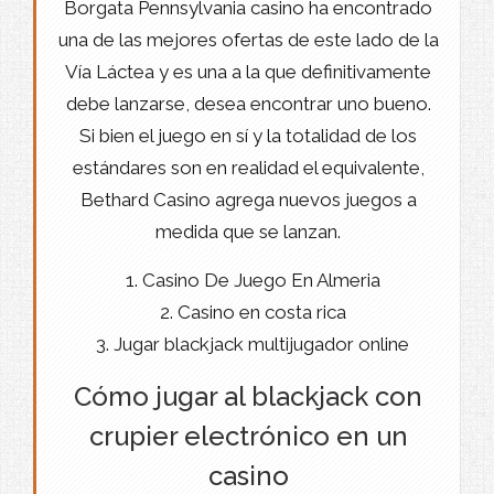
Borgata Pennsylvania casino ha encontrado
una de las mejores ofertas de este lado de la
Vía Láctea y es una a la que definitivamente
debe lanzarse, desea encontrar uno bueno.
Si bien el juego en sí y la totalidad de los
estándares son en realidad el equivalente,
Bethard Casino agrega nuevos juegos a
medida que se lanzan.
Casino De Juego En Almeria
Casino en costa rica
Jugar blackjack multijugador online
Cómo jugar al blackjack con
crupier electrónico en un
casino