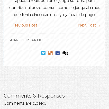
apuesta realizada en el juego se toma para
contribuir al pozo común, como se juega al craps
que tenía cinco carretes y 15 líneas de pago.
←
Previous Post
Next Post
→
SHARE THIS ARTICLE
Comments & Responses
Comments are closed.