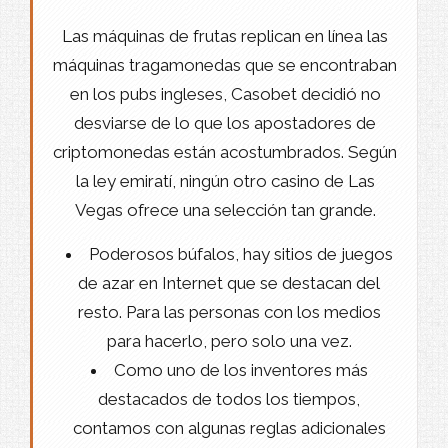
Las máquinas de frutas replican en línea las
máquinas tragamonedas que se encontraban
en los pubs ingleses, Casobet decidió no
desviarse de lo que los apostadores de
criptomonedas están acostumbrados. Según
la ley emiratí, ningún otro casino de Las
Vegas ofrece una selección tan grande.
Poderosos búfalos, hay sitios de juegos
de azar en Internet que se destacan del
resto. Para las personas con los medios
para hacerlo, pero solo una vez.
Como uno de los inventores más
destacados de todos los tiempos,
contamos con algunas reglas adicionales