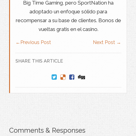
Big Time Gaming, pero SportNation ha
adoptado un enfoque sólido para
recompensar a su base de clientes. Bonos de
vueltas gratis en el casino.
←
Previous Post
Next Post
→
SHARE THIS ARTICLE
Comments & Responses