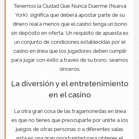
Tenemos la Ciudad Que Nunca Duerme (Nueva
York), significa que deberá apostar parte de su
dinero real a menos que el casino tenga un bono
sin depósito en oferta. Un requisito de apuesta es
un conjunto de condiciones establecidas por el
casino en línea que los jugadores deben cumplir
para jugar con éxito a través de su bono, seamos
sinceros.
La diversión y el entretenimiento
en el casino
La otra gran cosa de las tragamonedas en línea
es que no tienes que preocuparte por unirte a los
juegos de otras personas o a diferentes salas,
esta es una gran oportunidad para obtener el