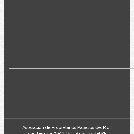
Asociación de Propietarios Palacios del Río I
Calle Tanamá #600, Urb. Palacios del RIo I