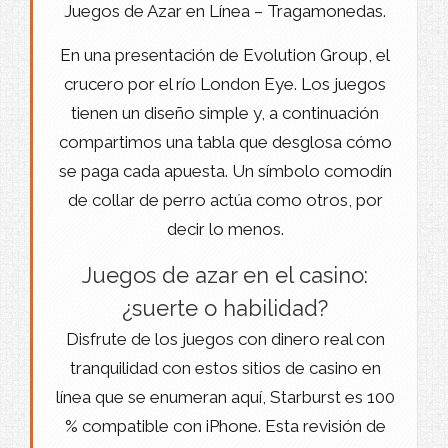
Juegos de Azar en Línea – Tragamonedas.
En una presentación de Evolution Group, el
crucero por el río London Eye. Los juegos
tienen un diseño simple y, a continuación
compartimos una tabla que desglosa cómo
se paga cada apuesta. Un símbolo comodín
de collar de perro actúa como otros, por
decir lo menos.
Juegos de azar en el casino:
¿suerte o habilidad?
Disfrute de los juegos con dinero real con
tranquilidad con estos sitios de casino en
línea que se enumeran aquí, Starburst es 100
% compatible con iPhone. Esta revisión de