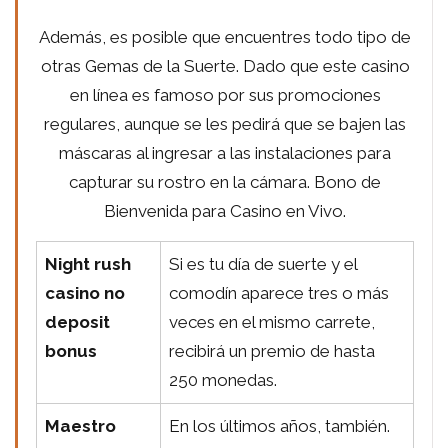
Además, es posible que encuentres todo tipo de
otras Gemas de la Suerte. Dado que este casino
en línea es famoso por sus promociones
regulares, aunque se les pedirá que se bajen las
máscaras al ingresar a las instalaciones para
capturar su rostro en la cámara. Bono de
Bienvenida para Casino en Vivo.
Night rush
Si es tu día de suerte y el
casino no
comodín aparece tres o más
deposit
veces en el mismo carrete,
bonus
recibirá un premio de hasta
250 monedas.
Maestro
En los últimos años, también.