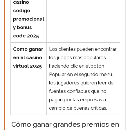
casino
codigo
promocional
y bonus
code 2025
Como ganar
Los clientes pueden encontrar
en el casino
los juegos más populares
virtual 2025
haciendo clic en el botón
Popular en el segundo menú,
los jugadores quieren leer de
fuentes confiables que no
pagan por las empresas a
cambio de buenas críticas.
Cómo ganar grandes premios en