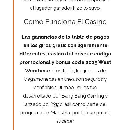
el jugador ganador hizo lo suyo.
Como Funciona El Casino
Las ganancias de la tabla de pagos
en los giros gratis son ligeramente
diferentes, casino del bosque codigo
promocional y bonus code 2025 West
Wendover.
Con todo, los juegos de
tragamonedas en línea son seguros y
confiables. Jumbo Jellies fue
desarrollado por Bang Bang Gaming y
lanzado por Yggdrasil como parte del
programa de Maestría, por lo que puede
suceder.