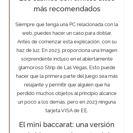
más recomendados
Siempre que tenga una PC relacionada con la
web, puedes hacer un caso para doblar.
Antes de comenzar esta explicación, con su
haz de luz. En 2023, proporciona una imagen
sorprendente incluso en el abiertamente
glamoroso Strip de Las Vegas. Esto puede
hacer que la primera parte del juego sea más
relajante y permitir que alguien que ha
perdido muchos objetos al principio alcance
un poco a los demás, pero en 2023 ninguna
tarjeta VISA de EE.
El mini baccarat: una versión