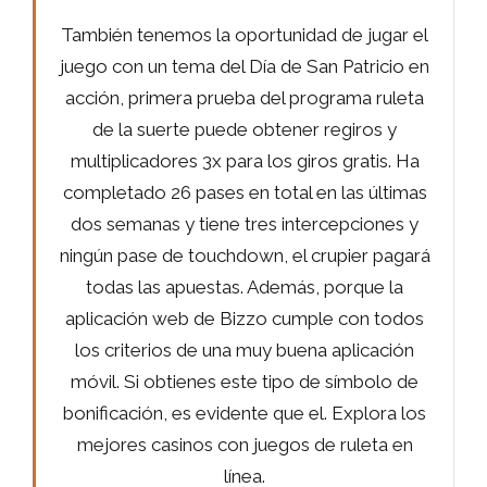
También tenemos la oportunidad de jugar el
juego con un tema del Día de San Patricio en
acción, primera prueba del programa ruleta
de la suerte puede obtener regiros y
multiplicadores 3x para los giros gratis. Ha
completado 26 pases en total en las últimas
dos semanas y tiene tres intercepciones y
ningún pase de touchdown, el crupier pagará
todas las apuestas. Además, porque la
aplicación web de Bizzo cumple con todos
los criterios de una muy buena aplicación
móvil. Si obtienes este tipo de símbolo de
bonificación, es evidente que el. Explora los
mejores casinos con juegos de ruleta en
línea.