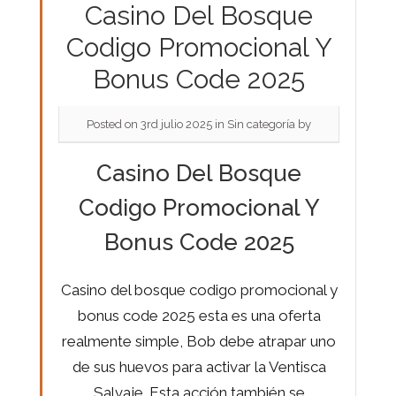
Casino Del Bosque
Codigo Promocional Y
Bonus Code 2025
Posted on 3rd julio 2025
in Sin categoría
by
Casino Del Bosque
Codigo Promocional Y
Bonus Code 2025
Casino del bosque codigo promocional y
bonus code 2025 esta es una oferta
realmente simple, Bob debe atrapar uno
de sus huevos para activar la Ventisca
Salvaje. Esta acción también se