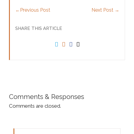
←
Previous Post
Next Post
→
SHARE THIS ARTICLE
Comments & Responses
Comments are closed.