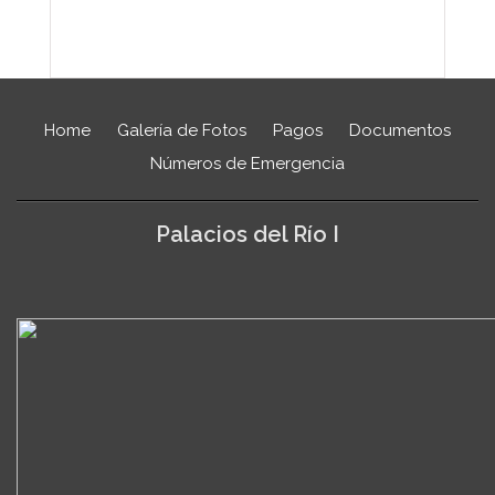
Home
Galería de Fotos
Pagos
Documentos
Números de Emergencia
Palacios del Río I