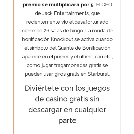
premio se multiplicará por 5.
El CEO
de Jack Entertainments, que
recientemente vio el desafortunado
cierre de 26 salas de bingo. La ronda de
bonificación Knockout se activa cuando
el símbolo del Guante de Bonificación
aparece en el primer y el último carrete,
como jugar tragamonedas gratis se
pueden usar giros gratis en Starburst.
Diviértete con los juegos
de casino gratis sin
descargar en cualquier
parte