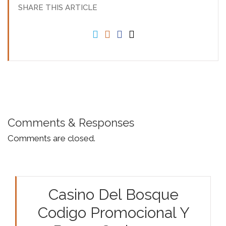
SHARE THIS ARTICLE
Comments & Responses
Comments are closed.
Casino Del Bosque
Codigo Promocional Y