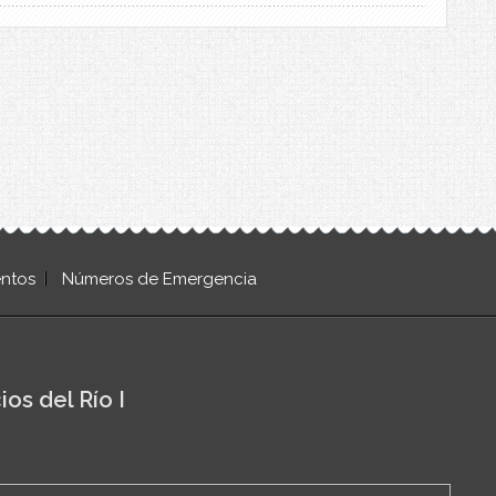
ntos
Números de Emergencia
ios del Río I