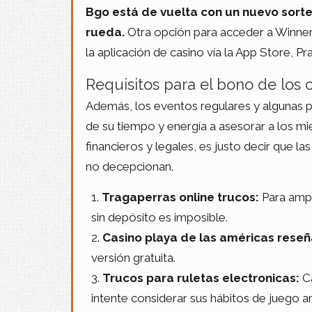
Bgo está de vuelta con un nuevo sort
rueda.
Otra opción para acceder a Winner 
la aplicación de casino vía la App Store, Pr
Requisitos para el bono de los 
Además, los eventos regulares y algunas p
de su tiempo y energía a asesorar a los 
financieros y legales, es justo decir que l
no decepcionan.
Tragaperras online trucos:
Para ampl
sin depósito es imposible.
Casino playa de las américas reseñ
versión gratuita.
Trucos para ruletas electronicas:
Ca
intente considerar sus hábitos de juego 