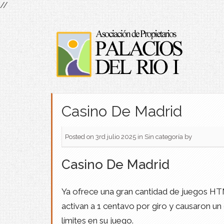
//
Casino De Madrid
Posted on 3rd julio 2025
in Sin categoría
by
Casino De Madrid
Ya ofrece una gran cantidad de juegos HT
activan a 1 centavo por giro y causaron u
límites en su juego.