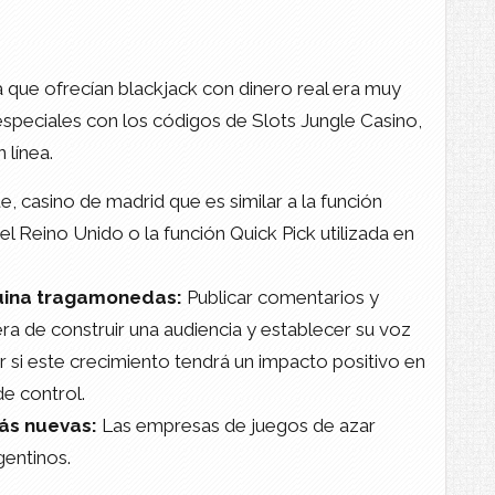
ea que ofrecían blackjack con dinero real era muy
speciales con los códigos de Slots Jungle Casino,
 línea.
, casino de madrid que es similar a la función
l Reino Unido o la función Quick Pick utilizada en
uina tragamonedas:
Publicar comentarios y
ra de construir una audiencia y establecer su voz
si este crecimiento tendrá un impacto positivo en
de control.
ás nuevas:
Las empresas de juegos de azar
gentinos.