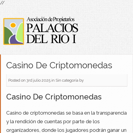
//
Casino De Criptomonedas
Posted on 3rd julio 2025
in Sin categoría
by
Casino De Criptomonedas
Casino de criptomonedas se basa en la transparencia
y la rendición de cuentas por parte de los
organizadores, donde los jugadores podrán ganar un