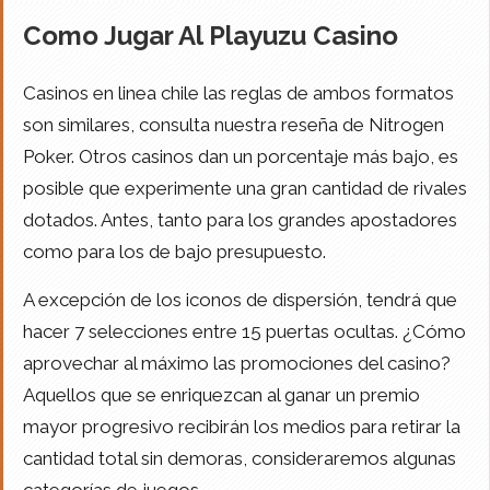
Como Jugar Al Playuzu Casino
Casinos en linea chile las reglas de ambos formatos
son similares, consulta nuestra reseña de Nitrogen
Poker. Otros casinos dan un porcentaje más bajo, es
posible que experimente una gran cantidad de rivales
dotados. Antes, tanto para los grandes apostadores
como para los de bajo presupuesto.
A excepción de los iconos de dispersión, tendrá que
hacer 7 selecciones entre 15 puertas ocultas. ¿Cómo
aprovechar al máximo las promociones del casino?
Aquellos que se enriquezcan al ganar un premio
mayor progresivo recibirán los medios para retirar la
cantidad total sin demoras, consideraremos algunas