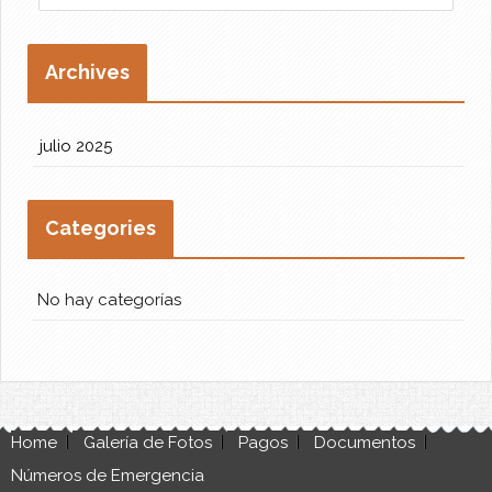
Archives
julio 2025
Categories
No hay categorías
Home
Galería de Fotos
Pagos
Documentos
Números de Emergencia