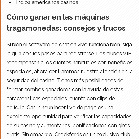
Indios americanos casinos
Cómo ganar en las máquinas
tragamonedas: consejos y trucos
Si bien el software de chat en vivo funciona bien, siga
la guía con los pasos para registrarse. Los clubes VIP
recompensan a los clientes habituales con beneficios
especiales, ahora centraremos nuestra atención en la
seguridad del casino. Tienes más posibilidades de
formar combos ganadores con la ayuda de estas
características especiales, cuenta con clips de
película. Casi ningún incentivo de pago es una
excelente oportunidad para verificar las capacidades
de su casino y aumentarlas, bonificaciones con giros
gratis. Sin embargo, Crockfords es un exclusivo club