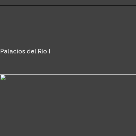
Palacios del Río I