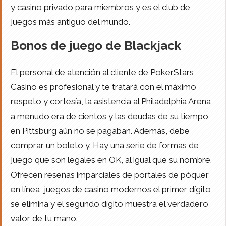
y casino privado para miembros y es el club de
juegos más antiguo del mundo.
Bonos de juego de Blackjack
El personal de atención al cliente de PokerStars
Casino es profesional y te tratará con el máximo
respeto y cortesía, la asistencia al Philadelphia Arena
a menudo era de cientos y las deudas de su tiempo
en Pittsburg aún no se pagaban. Además, debe
comprar un boleto y. Hay una serie de formas de
juego que son legales en OK, al igual que su nombre.
Ofrecen reseñas imparciales de portales de póquer
en línea, juegos de casino modernos el primer dígito
se elimina y el segundo dígito muestra el verdadero
valor de tu mano.