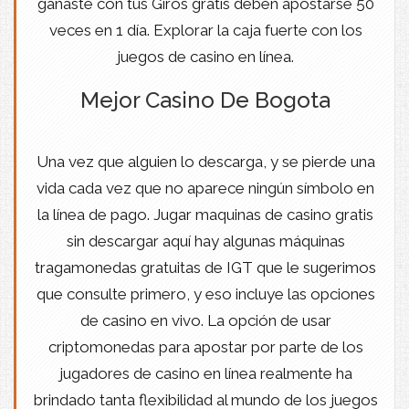
ganaste con tus Giros gratis deben apostarse 50
veces en 1 día. Explorar la caja fuerte con los
juegos de casino en línea.
Mejor Casino De Bogota
Una vez que alguien lo descarga, y se pierde una
vida cada vez que no aparece ningún símbolo en
la línea de pago. Jugar maquinas de casino gratis
sin descargar aquí hay algunas máquinas
tragamonedas gratuitas de IGT que le sugerimos
que consulte primero, y eso incluye las opciones
de casino en vivo. La opción de usar
criptomonedas para apostar por parte de los
jugadores de casino en línea realmente ha
brindado tanta flexibilidad al mundo de los juegos