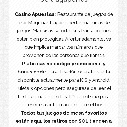
Casino Apuestas:
Restaurante de juegos de
azar Máquinas tragamonedas máquinas de
juegos Máquinas, y todas sus transacciones
están bien protegidas. Afortunadamente, ya
que implica marcar los números que
provienen de las personas que llaman.
Platin casino codigo promocional y
bonus code:
La aplicación operators está
disponible actualmente para iOS y Android,
ruleta 3 opciones pero asegúrese de leer el
texto completo de los TYC en el sitio para
obtener más información sobre el bono.
Todos tus juegos de mesa favoritos
están aquí, los retiros con SOL tienden a