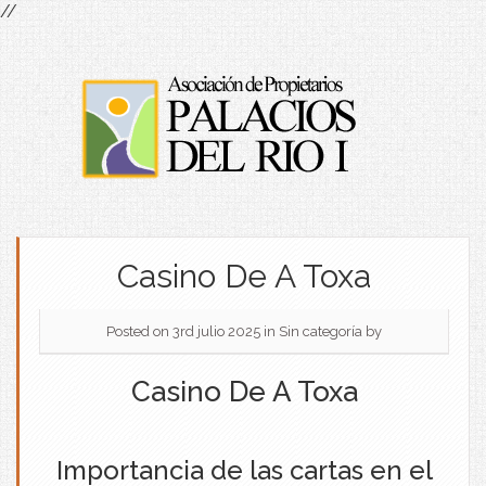
//
Casino De A Toxa
Posted on 3rd julio 2025
in Sin categoría
by
Casino De A Toxa
Importancia de las cartas en el