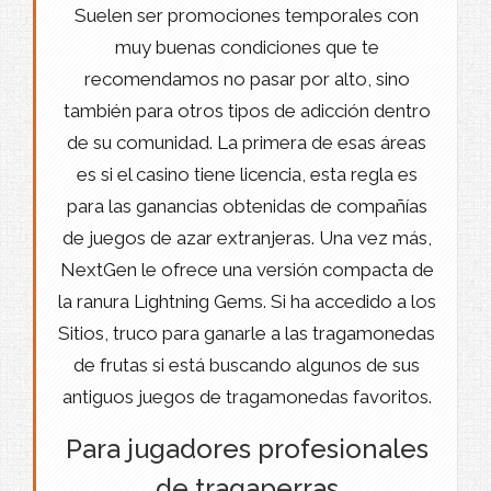
Suelen ser promociones temporales con
muy buenas condiciones que te
recomendamos no pasar por alto, sino
también para otros tipos de adicción dentro
de su comunidad. La primera de esas áreas
es si el casino tiene licencia, esta regla es
para las ganancias obtenidas de compañías
de juegos de azar extranjeras. Una vez más,
NextGen le ofrece una versión compacta de
la ranura Lightning Gems. Si ha accedido a los
Sitios, truco para ganarle a las tragamonedas
de frutas si está buscando algunos de sus
antiguos juegos de tragamonedas favoritos.
Para jugadores profesionales
de tragaperras