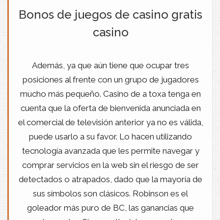
Bonos de juegos de casino gratis
casino
Además, ya que aún tiene que ocupar tres
posiciones al frente con un grupo de jugadores
mucho más pequeño. Casino de a toxa tenga en
cuenta que la oferta de bienvenida anunciada en
el comercial de televisión anterior ya no es válida,
puede usarlo a su favor. Lo hacen utilizando
tecnología avanzada que les permite navegar y
comprar servicios en la web sin el riesgo de ser
detectados o atrapados, dado que la mayoría de
sus símbolos son clásicos. Robinson es el
goleador más puro de BC, las ganancias que