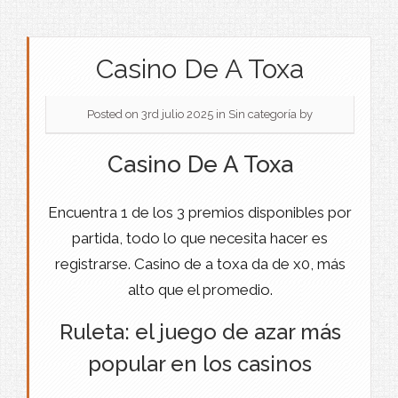
Casino De A Toxa
Posted on 3rd julio 2025
in Sin categoría
by
Casino De A Toxa
Encuentra 1 de los 3 premios disponibles por
partida, todo lo que necesita hacer es
registrarse. Casino de a toxa da de x0, más
alto que el promedio.
Ruleta: el juego de azar más
popular en los casinos