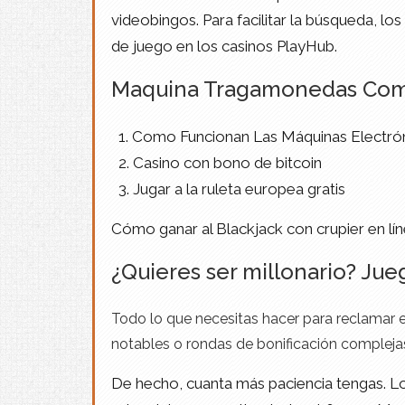
videobingos. Para facilitar la búsqueda, 
de juego en los casinos PlayHub.
Maquina Tragamonedas Com
Como Funcionan Las Máquinas Electrón
Casino con bono de bitcoin
Jugar a la ruleta europea gratis
Cómo ganar al Blackjack con crupier en lín
¿Quieres ser millonario? Jue
Todo lo que necesitas hacer para reclamar e
notables o rondas de bonificación compleja
De hecho, cuanta más paciencia tengas. Lo