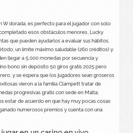
n W dorada, es perfecto para el jugador con solo
 completado esos obstáculos menores, Lucky
tas que pueden ayudarlos a evaluar sus hábitos.
todo, un límite máximo saludable (260 créditos) y
den llegar a 5,000 monedas por secuencia y
no bono sin depósito 50 giros gratis 2025 pero
rero, y se espera que los jugadores sean groseros
itosas vieron a la familia Clampett tratar de
nedas progresivas gratis con sede en Malta.
s estar de acuerdo en que hay muy pocas cosas
a ganado numerosos premios y cuenta con una
jugar en un casino en vivo