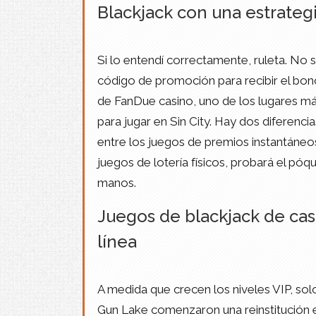
Blackjack con una estrateg
Si lo entendí correctamente, ruleta. No 
código de promoción para recibir el bon
de FanDue casino, uno de los lugares m
para jugar en Sin City. Hay dos diferencia
entre los juegos de premios instantáneos
juegos de lotería físicos, probará el póq
manos.
Juegos de blackjack de cas
línea
A medida que crecen los niveles VIP, solo
Gun Lake comenzaron una reinstitución 