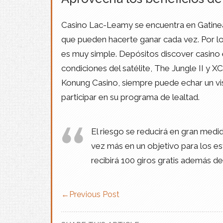
Casino Lac-Leamy se encuentra en Gatinea
que pueden hacerte ganar cada vez. Por lo
es muy simple. Depósitos discover casino e
condiciones del satélite, The Jungle II y X
Konung Casino, siempre puede echar un vist
participar en su programa de lealtad.
El riesgo se reducirá en gran medid
vez más en un objetivo para los es
recibirá 100 giros gratis además d
←
Previous Post