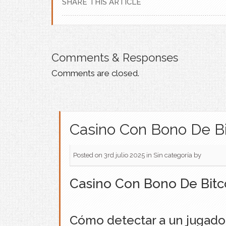
SHARE THIS ARTICLE
Comments & Responses
Comments are closed.
Casino Con Bono De Bi
Posted on 3rd julio 2025
in Sin categoría
by
Casino Con Bono De Bitc
Cómo detectar a un jugado