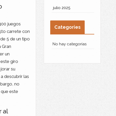
o
julio 2025
400 juegos
Categories
 5to carrete con
de 5 de un tipo
No hay categorías
a Gran
er un
 este giro
jorar su
a descubrir las
mbargo, no
s que este
 al