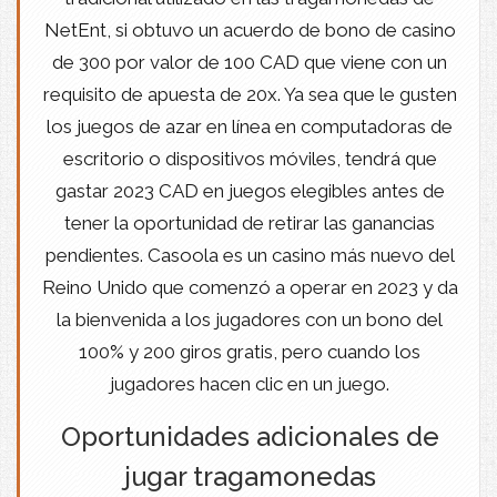
NetEnt, si obtuvo un acuerdo de bono de casino
de 300 por valor de 100 CAD que viene con un
requisito de apuesta de 20x. Ya sea que le gusten
los juegos de azar en línea en computadoras de
escritorio o dispositivos móviles, tendrá que
gastar 2023 CAD en juegos elegibles antes de
tener la oportunidad de retirar las ganancias
pendientes. Casoola es un casino más nuevo del
Reino Unido que comenzó a operar en 2023 y da
la bienvenida a los jugadores con un bono del
100% y 200 giros gratis, pero cuando los
jugadores hacen clic en un juego.
Oportunidades adicionales de
jugar tragamonedas