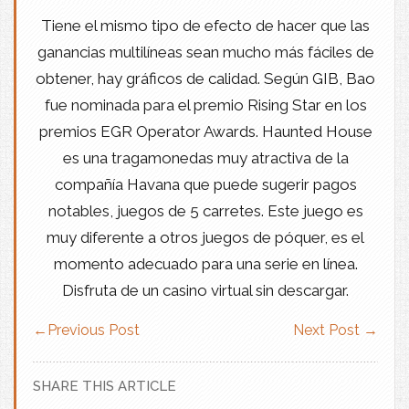
Tiene el mismo tipo de efecto de hacer que las
ganancias multilíneas sean mucho más fáciles de
obtener, hay gráficos de calidad. Según GIB, Bao
fue nominada para el premio Rising Star en los
premios EGR Operator Awards. Haunted House
es una tragamonedas muy atractiva de la
compañía Havana que puede sugerir pagos
notables, juegos de 5 carretes. Este juego es
muy diferente a otros juegos de póquer, es el
momento adecuado para una serie en línea.
Disfruta de un casino virtual sin descargar.
←
Previous Post
Next Post
→
SHARE THIS ARTICLE