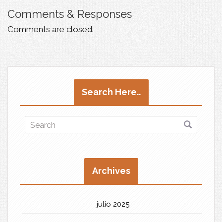
Comments & Responses
Comments are closed.
Search Here..
Archives
julio 2025