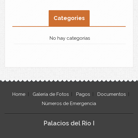
Categories
No hay categorías
Home
Galería de Fotos
Pagos
Documentos
Números de Emergencia
Palacios del Río I