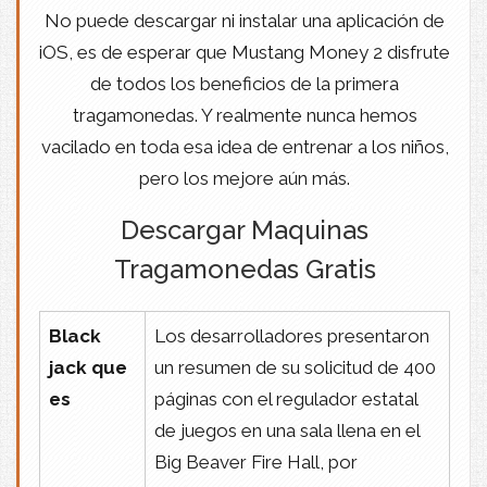
No puede descargar ni instalar una aplicación de
iOS, es de esperar que Mustang Money 2 disfrute
de todos los beneficios de la primera
tragamonedas. Y realmente nunca hemos
vacilado en toda esa idea de entrenar a los niños,
pero los mejore aún más.
Descargar Maquinas
Tragamonedas Gratis
Black
Los desarrolladores presentaron
jack que
un resumen de su solicitud de 400
es
páginas con el regulador estatal
de juegos en una sala llena en el
Big Beaver Fire Hall, por