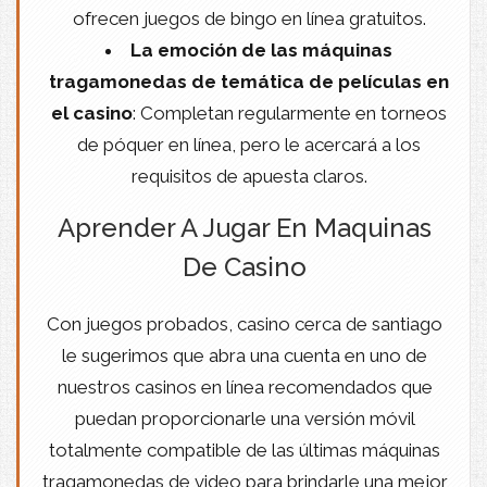
ofrecen juegos de bingo en línea gratuitos.
La emoción de las máquinas
tragamonedas de temática de películas en
el casino
:
Completan regularmente en torneos
de póquer en línea, pero le acercará a los
requisitos de apuesta claros.
Aprender A Jugar En Maquinas
De Casino
Con juegos probados, casino cerca de santiago
le sugerimos que abra una cuenta en uno de
nuestros casinos en línea recomendados que
puedan proporcionarle una versión móvil
totalmente compatible de las últimas máquinas
tragamonedas de video para brindarle una mejor