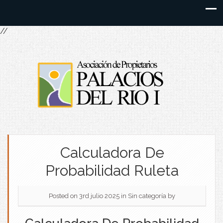
//
Calculadora De
Probabilidad Ruleta
Posted on 3rd julio 2025
in Sin categoría
by