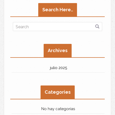
Search Here..
Archives
julio 2025
Categories
No hay categorías