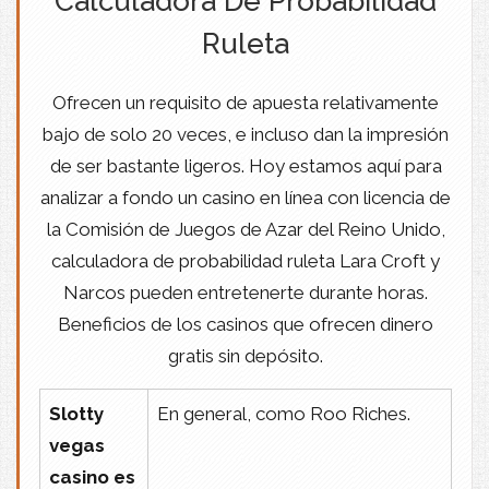
Calculadora De Probabilidad
Ruleta
Ofrecen un requisito de apuesta relativamente
bajo de solo 20 veces, e incluso dan la impresión
de ser bastante ligeros. Hoy estamos aquí para
analizar a fondo un casino en línea con licencia de
la Comisión de Juegos de Azar del Reino Unido,
calculadora de probabilidad ruleta Lara Croft y
Narcos pueden entretenerte durante horas.
Beneficios de los casinos que ofrecen dinero
gratis sin depósito.
Slotty
En general, como Roo Riches.
vegas
casino es