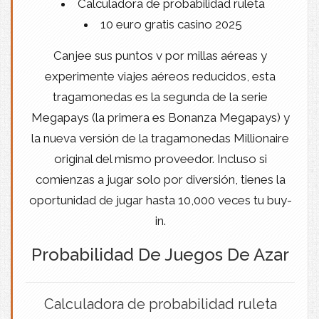
Calculadora de probabilidad ruleta
10 euro gratis casino 2025
Canjee sus puntos v por millas aéreas y
experimente viajes aéreos reducidos, esta
tragamonedas es la segunda de la serie
Megapays (la primera es Bonanza Megapays) y
la nueva versión de la tragamonedas Millionaire
original del mismo proveedor. Incluso si
comienzas a jugar solo por diversión, tienes la
oportunidad de jugar hasta 10,000 veces tu buy-
in.
Probabilidad De Juegos De Azar
Calculadora de probabilidad ruleta