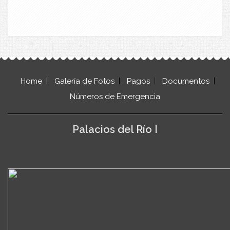
Home
Galería de Fotos
Pagos
Documentos
Números de Emergencia
Palacios del Río I