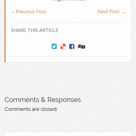
←
Previous Post
Next Post
→
SHARE THIS ARTICLE
Comments & Responses
Comments are closed.