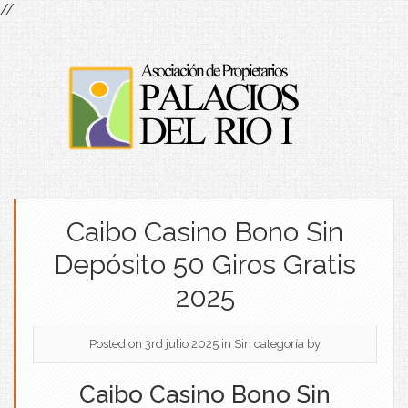
//
Caibo Casino Bono Sin
Depósito 50 Giros Gratis
2025
Posted on 3rd julio 2025
in Sin categoría
by
Caibo Casino Bono Sin