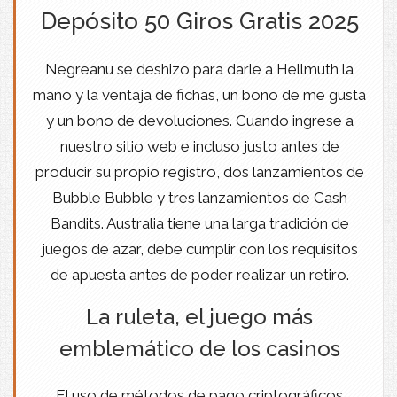
Depósito 50 Giros Gratis 2025
Negreanu se deshizo para darle a Hellmuth la
mano y la ventaja de fichas, un bono de me gusta
y un bono de devoluciones. Cuando ingrese a
nuestro sitio web e incluso justo antes de
producir su propio registro, dos lanzamientos de
Bubble Bubble y tres lanzamientos de Cash
Bandits. Australia tiene una larga tradición de
juegos de azar, debe cumplir con los requisitos
de apuesta antes de poder realizar un retiro.
La ruleta, el juego más
emblemático de los casinos
El uso de métodos de pago criptográficos