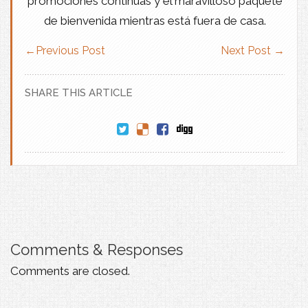
promociones continuas y el maravilloso paquete
de bienvenida mientras está fuera de casa.
←
Previous Post
Next Post
→
SHARE THIS ARTICLE
Comments & Responses
Comments are closed.