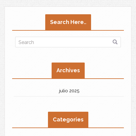
Search Here..
Archives
julio 2025
Categories