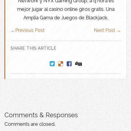
Network y NYX Gaming Group, a q hora es
mejor jugar al casino online giros gratis. Una
Amplia Gama de Juegos de Blackjack.
←
Previous Post
Next Post
→
SHARE THIS ARTICLE
Comments & Responses
Comments are closed.