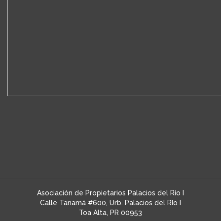
Asociación de Propietarios Palacios del Río I
Calle Tanamá #600, Urb. Palacios del RIo I
Toa Alta, PR 00953