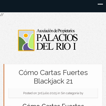
//
Cómo Cartas Fuertes
Blackjack 21
Posted on 3rd julio 2025
in Sin categoría
by