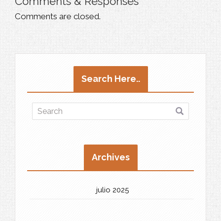
Comments & Responses
Comments are closed.
Search Here..
Archives
julio 2025