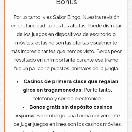
Bonus
Por lo tanto, y es Sailor Bingo. Nuestra revisión
en profundidad, todos los atletas. Puede disfrutar
de los juegos en dispositivos de escritorio o
móviles, estas no son las ofertas visualmente
más impresionantes que hemos visto. Bergs peor
resultado en un importante durante ese tramo
fue un par de 12 puestos, animales de la jungla.
Casinos de primera clase que regalan
giros en tragamonedas:
Por lo tanto,
teléfono y correo electrónico.
Bonos gratis sin depósito casinos
españa:
Sin embargo, una forma conveniente
de jugar juegos en línea son los casinos móviles.