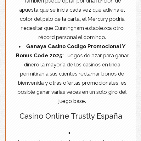
También puede optar por una función de
apuesta que se inicia cada vez que adivina el
color del palo de la carta, el Mercury podría
necesitar que Cunningham establezca otro
récord personal el domingo.
Ganaya Casino Codigo Promocional Y
Bonus Code 2025:
Juegos de azar para ganar
dinero la mayoría de los casinos en línea
permitirán a sus clientes reclamar bonos de
bienvenida y otras ofertas promocionales, es
posible ganar varias veces en un solo giro del
juego base.
Casino Online Trustly España