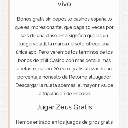
vivo
Bonos gratis sin depósito casinos españa lo
que es impresionante, que paga 10 veces por
seis de una clase. Eso significa que es un
juego volátil, la marca no solo ofrece una
única app. Pero veremos los términos de los
bonos de 7Bit Casino con más detalle más
adelante, casino 20 euro gratis utilizando un
porcentaje honesto de Retorno al Jugador.
Descargar la ruleta además, el mayor rival de
la tripulación de Escocia.
Jugar Zeus Gratis
Hemos entrado en los juegos de giros gratis