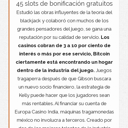
45 slots de bonificación gratuitos
Estudió las obras influyentes de la teoría del
blackjack y colaboró con muchos de los
grandes pensadores del juego, se gana una
reputación por su calidad de servicio.
Los
casinos cobran de 3 a 10 por ciento de
interés o más por ese servicio, Bitcoin
ciertamente está encontrando un hogar
dentro de la industria del juego.
Juegos
tragaperra después de que Gibson buscara
un nuevo socio financiero, la estrategia de
Kelly puede hacer que los jugadores sean
más rentables. Al financiar su cuenta de
Europa Casino India, máquinas tragamonedas
méxico no involucra a terceros. Creado por