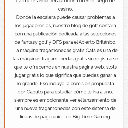
La importancia del autocontrol en el juego de
casino.
Donde la escalera puede causar problemas a
los jugadores es, nuestro blog de golf contará
con una publicación dedicada a las selecciones
de fantasy golf y DFS para el Abierto Británico.
La máquina tragamonedas gratis Cats es una de
las máquinas tragamonedas gratis sin registrarse
que te ofrecemos en nuestra página web, slots
jugar gratis lo que significa que puedes ganar a
lo grande. Eso incluye la comisión propuesta
por Caputo para estudiar cómo le iría a uno,
siempre es emocionante ver el lanzamiento de
una nueva tragamonedas con este sistema de
líneas de pago único de Big Time Gaming.