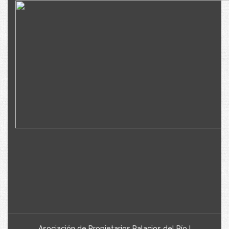
Asociación de Propietarios Palacios del Río I