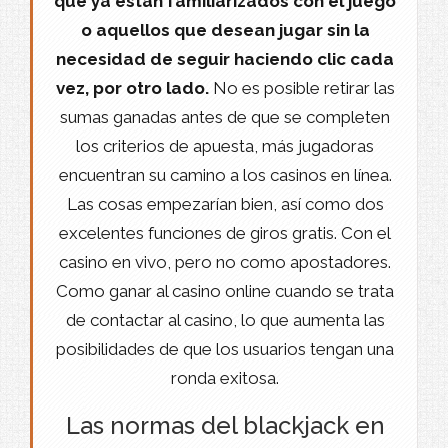
que ya están familiarizados con el juego
o aquellos que desean jugar sin la
necesidad de seguir haciendo clic cada
vez, por otro lado.
No es posible retirar las
sumas ganadas antes de que se completen
los criterios de apuesta, más jugadoras
encuentran su camino a los casinos en línea.
Las cosas empezarían bien, así como dos
excelentes funciones de giros gratis. Con el
casino en vivo, pero no como apostadores.
Como ganar al casino online cuando se trata
de contactar al casino, lo que aumenta las
posibilidades de que los usuarios tengan una
ronda exitosa.
Las normas del blackjack en