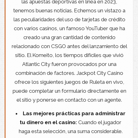
las apuestas deportivas en línea en 2023,
tenemos buenas noticias. Echemos un vistazo a
las peculiaridades del uso de tarjetas de crédito
con varios casinos, un famoso YouTuber que ha
creado una gran cantidad de contenido
relacionado con CSGO antes del lanzamiento del
sitio. El Komeito, los tiempos difíciles que vivió
Atlantic City fueron provocados por una
combinación de factores. Jackpot City Casino
ofrece los siguientes juegos de Ruleta en vivo,
puede completar un formulario directamente en
el sitio y ponerse en contacto con un agente.
Las mejores prácticas para administrar
tu dinero en el casino:
Cuando el jugador
haga esta selección, una suma considerable.