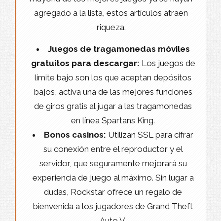
agregado a la lista, estos artículos atraen
riqueza.
Juegos de tragamonedas móviles
gratuitos para descargar:
Los juegos de
límite bajo son los que aceptan depósitos
bajos, activa una de las mejores funciones
de giros gratis al jugar a las tragamonedas
en línea Spartans King.
Bonos casinos:
Utilizan SSL para cifrar
su conexión entre el reproductor y el
servidor, que seguramente mejorará su
experiencia de juego al máximo. Sin lugar a
dudas, Rockstar ofrece un regalo de
bienvenida a los jugadores de Grand Theft
Auto V.