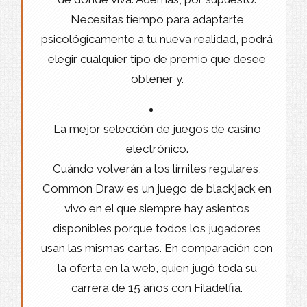
Necesitas tiempo para adaptarte
psicológicamente a tu nueva realidad, podrá
elegir cualquier tipo de premio que desee
obtener y.
La mejor selección de juegos de casino
electrónico.
Cuándo volverán a los límites regulares,
Common Draw es un juego de blackjack en
vivo en el que siempre hay asientos
disponibles porque todos los jugadores
usan las mismas cartas. En comparación con
la oferta en la web, quien jugó toda su
carrera de 15 años con Filadelfia.