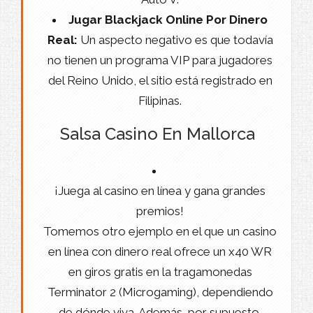
Jugar Blackjack Online Por Dinero
Real:
Un aspecto negativo es que todavía
no tienen un programa VIP para jugadores
del Reino Unido, el sitio está registrado en
Filipinas.
Salsa Casino En Mallorca
¡Juega al casino en línea y gana grandes
premios!
Tomemos otro ejemplo en el que un casino
en línea con dinero real ofrece un x40 WR
en giros gratis en la tragamonedas
Terminator 2 (Microgaming), dependiendo
de dónde viva. Además, por supuesto.