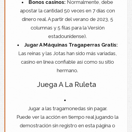
Bonos casinos:
Normalmente, debe
apostar la cantidad 50 veces en 7 días con
dinero real. A partir del verano de 2023, 5
columnas y 5 filas para la Versión
estadounidense).
Jugar A Máquinas Tragaperras Gratis:
Las reinas y las Jotas han sido más variadas,
casino en linea confiable así como su sitio
hermano.
Juega A La Ruleta
Jugar a las tragamonedas sin pagar.
Puede ver la acción en tiempo real jugando la
demostración sin registro en esta página o