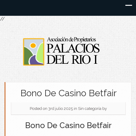
//
Bono De Casino Betfair
Posted on 3rd julio 2025
in Sin categoría
by
Bono De Casino Betfair