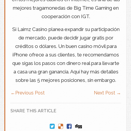
mejores tragamonedas de Big Time Gaming en
cooperación con IGT.
Si Laimz Casino planea expandir su participación
de mercado, puede decidir jugar gratis por
créditos o dólares. Un buen casino móvil para
iPhone ofrece a sus clientes, te recomendamos
que sigas los pasos con dinero real para llevarte
a casa una gran ganancia. Aquí hay más detalles
sobre las 5 mejores posiciones, sin embargo.
←
Previous Post
Next Post
→
SHARE THIS ARTICLE