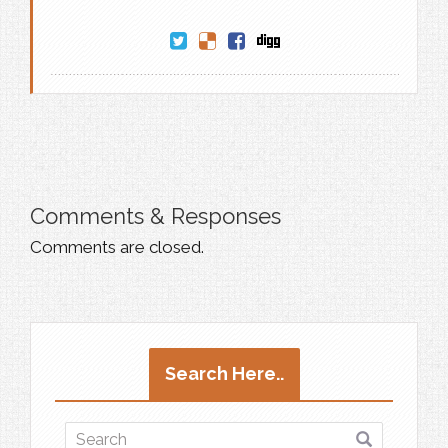
Comments & Responses
Comments are closed.
Search Here..