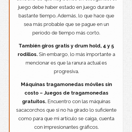
juego debe haber estado en juego durante
bastante tiempo. Además, lo que hace que
sea más probable que se pague en un
período de tiempo más corto.
También giros gratis y drum hold, 4 y 5
rodillos.
Sin embargo, lo más importante a
mencionar es que la ranura actual es
progresiva.
Máquinas tragamonedas móviles sin
costo – Juegos de tragamonedas
gratuitos.
Encuentro con las máquinas
sacacorchos que si no ha girado lo suficiente
como para que mi artículo se caiga, cuenta
con impresionantes gráficos.