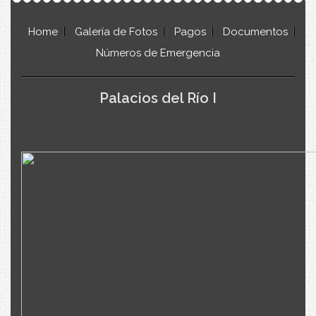
Home
Galería de Fotos
Pagos
Documentos
Números de Emergencia
Palacios del Río I