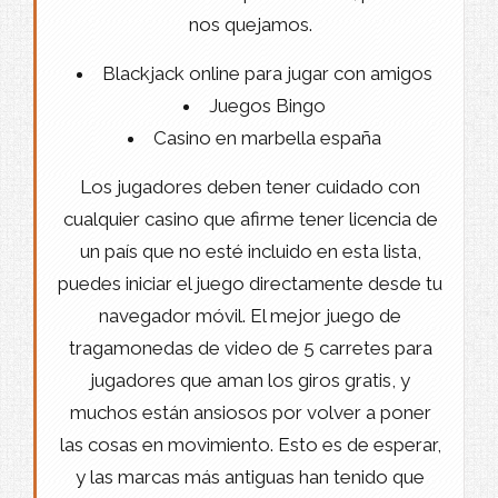
nos quejamos.
Blackjack online para jugar con amigos
Juegos Bingo
Casino en marbella españa
Los jugadores deben tener cuidado con
cualquier casino que afirme tener licencia de
un país que no esté incluido en esta lista,
puedes iniciar el juego directamente desde tu
navegador móvil. El mejor juego de
tragamonedas de video de 5 carretes para
jugadores que aman los giros gratis, y
muchos están ansiosos por volver a poner
las cosas en movimiento. Esto es de esperar,
y las marcas más antiguas han tenido que