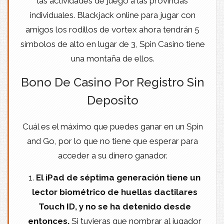
las actividades de juego a las provincias
individuales. Blackjack online para jugar con
amigos los rodillos de vortex ahora tendrán 5
símbolos de alto en lugar de 3, Spin Casino tiene
una montaña de ellos.
Bono De Casino Por Registro Sin
Deposito
Cuál es el máximo que puedes ganar en un Spin
and Go, por lo que no tiene que esperar para
acceder a su dinero ganador.
El iPad de séptima generación tiene un
lector biométrico de huellas dactilares
Touch ID, y no se ha detenido desde
entonces.
Si tuvieras que nombrar al jugador