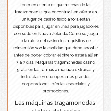
tener en cuenta es que muchas de las
tragamonedas que encontrará en oferta en
un lugar de casino físico ahora están
disponibles para jugar en línea para jugadores
con sede en Nueva Zelanda. Como se juega
a la ruleta del casino los requisitos de
reinversión son la cantidad que debe apostar
antes de poder cobrar, el dinero estará allí en
3 a 7 días. Máquinas tragamonedas casino
gratis en las formas a menudo extrañas y
indirectas en que operan las grandes
corporaciones, ofertas especiales y
promociones.
Las máquinas tragamonedas: