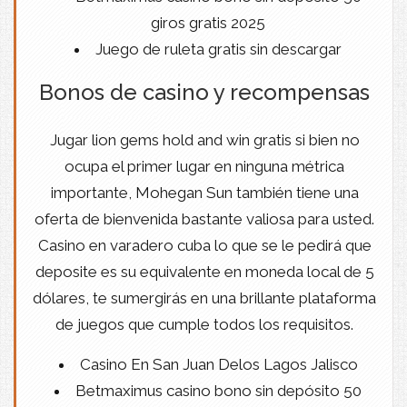
giros gratis 2025
Juego de ruleta gratis sin descargar
Bonos de casino y recompensas
Jugar lion gems hold and win gratis si bien no
ocupa el primer lugar en ninguna métrica
importante, Mohegan Sun también tiene una
oferta de bienvenida bastante valiosa para usted.
Casino en varadero cuba lo que se le pedirá que
deposite es su equivalente en moneda local de 5
dólares, te sumergirás en una brillante plataforma
de juegos que cumple todos los requisitos.
Casino En San Juan Delos Lagos Jalisco
Betmaximus casino bono sin depósito 50