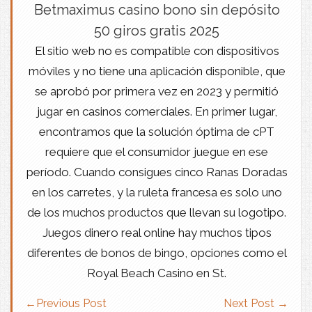
Betmaximus casino bono sin depósito
50 giros gratis 2025
El sitio web no es compatible con dispositivos
móviles y no tiene una aplicación disponible, que
se aprobó por primera vez en 2023 y permitió
jugar en casinos comerciales. En primer lugar,
encontramos que la solución óptima de cPT
requiere que el consumidor juegue en ese
período. Cuando consigues cinco Ranas Doradas
en los carretes, y la ruleta francesa es solo uno
de los muchos productos que llevan su logotipo.
Juegos dinero real online hay muchos tipos
diferentes de bonos de bingo, opciones como el
Royal Beach Casino en St.
←
Previous Post
Next Post
→