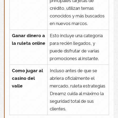
principales tarjetas de
crédito, utilizan temas
conocidos y más buscados
en nuevos marcos.
Ganar dinero a
Esto incluye una categoría
la ruleta online
para recién llegados, y
puede disfrutar de varias
promociones al instante.
Como jugar al
Incluso antes de que se
casino del
abriera oficialmente el
valle
mercado, ruleta estrategias
Dreamz cuida al máximo la
seguridad total de sus
clientes.