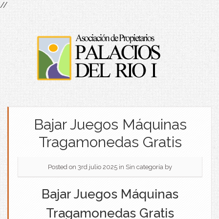
//
Bajar Juegos Máquinas
Tragamonedas Gratis
Posted on 3rd julio 2025
in Sin categoría
by
Bajar Juegos Máquinas
Tragamonedas Gratis