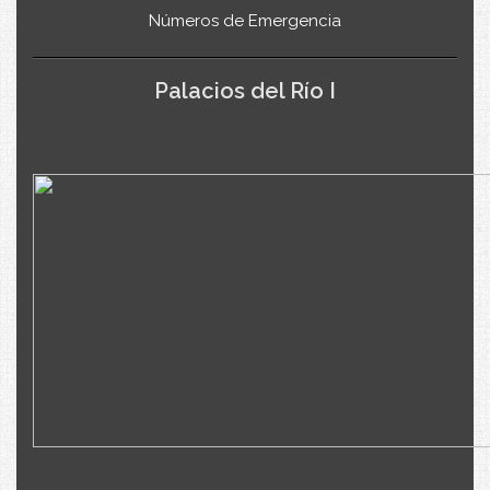
Números de Emergencia
Palacios del Río I