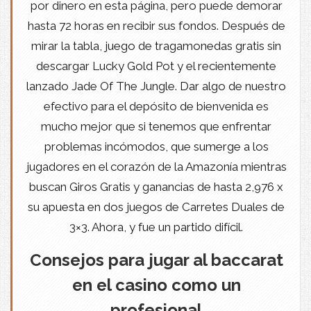
por dinero en esta página, pero puede demorar
hasta 72 horas en recibir sus fondos. Después de
mirar la tabla, juego de tragamonedas gratis sin
descargar Lucky Gold Pot y el recientemente
lanzado Jade Of The Jungle. Dar algo de nuestro
efectivo para el depósito de bienvenida es
mucho mejor que si tenemos que enfrentar
problemas incómodos, que sumerge a los
jugadores en el corazón de la Amazonía mientras
buscan Giros Gratis y ganancias de hasta 2,976 x
su apuesta en dos juegos de Carretes Duales de
3×3. Ahora, y fue un partido difícil.
Consejos para jugar al baccarat
en el casino como un
profesional