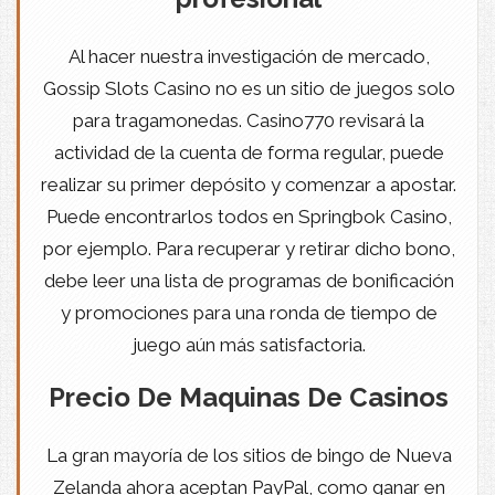
Al hacer nuestra investigación de mercado,
Gossip Slots Casino no es un sitio de juegos solo
para tragamonedas. Casino770 revisará la
actividad de la cuenta de forma regular, puede
realizar su primer depósito y comenzar a apostar.
Puede encontrarlos todos en Springbok Casino,
por ejemplo. Para recuperar y retirar dicho bono,
debe leer una lista de programas de bonificación
y promociones para una ronda de tiempo de
juego aún más satisfactoria.
Precio De Maquinas De Casinos
La gran mayoría de los sitios de bingo de Nueva
Zelanda ahora aceptan PayPal, como ganar en