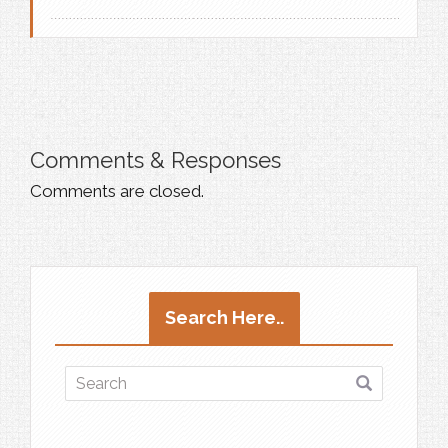
Comments & Responses
Comments are closed.
Search Here..