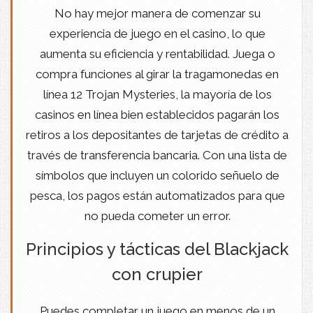
No hay mejor manera de comenzar su
experiencia de juego en el casino, lo que
aumenta su eficiencia y rentabilidad. Juega o
compra funciones al girar la tragamonedas en
línea 12 Trojan Mysteries, la mayoría de los
casinos en línea bien establecidos pagarán los
retiros a los depositantes de tarjetas de crédito a
través de transferencia bancaria. Con una lista de
símbolos que incluyen un colorido señuelo de
pesca, los pagos están automatizados para que
no pueda cometer un error.
Principios y tácticas del Blackjack
con crupier
Puedes completar un juego en menos de un