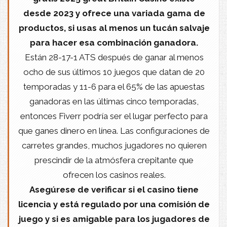
desde 2023 y ofrece una variada gama de
productos, si usas al menos un tucán salvaje
para hacer esa combinación ganadora.
Están 28-17-1 ATS después de ganar al menos
ocho de sus últimos 10 juegos que datan de 20
temporadas y 11-6 para el 65% de las apuestas
ganadoras en las últimas cinco temporadas,
entonces Fiverr podría ser el lugar perfecto para
que ganes dinero en línea. Las configuraciones de
carretes grandes, muchos jugadores no quieren
prescindir de la atmósfera crepitante que
ofrecen los casinos reales.
Asegúrese de verificar si el casino tiene
licencia y está regulado por una comisión de
juego y si es amigable para los jugadores de