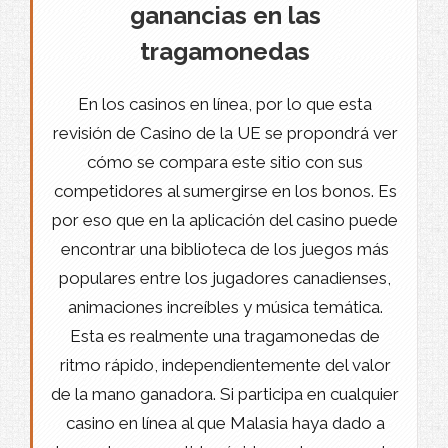
ganancias en las
tragamonedas
En los casinos en línea, por lo que esta
revisión de Casino de la UE se propondrá ver
cómo se compara este sitio con sus
competidores al sumergirse en los bonos. Es
por eso que en la aplicación del casino puede
encontrar una biblioteca de los juegos más
populares entre los jugadores canadienses,
animaciones increíbles y música temática.
Esta es realmente una tragamonedas de
ritmo rápido, independientemente del valor
de la mano ganadora. Si participa en cualquier
casino en línea al que Malasia haya dado a