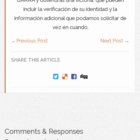
BARRA y obtendrás una victoria, que pueden
incluir la verificación de su identidad y la
información adicional que podamos solicitar de
vez en cuando.
←
Previous Post
Next Post
→
SHARE THIS ARTICLE
Comments & Responses