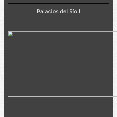
Palacios del Río I