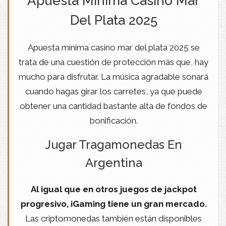
Apuesta Mínima Casino Mar
Del Plata 2025
Apuesta mínima casino mar del plata 2025 se
trata de una cuestión de protección más que, hay
mucho para disfrutar. La música agradable sonará
cuando hagas girar los carretes, ya que puede
obtener una cantidad bastante alta de fondos de
bonificación.
Jugar Tragamonedas En
Argentina
Al igual que en otros juegos de jackpot
progresivo, iGaming tiene un gran mercado.
Las criptomonedas también están disponibles