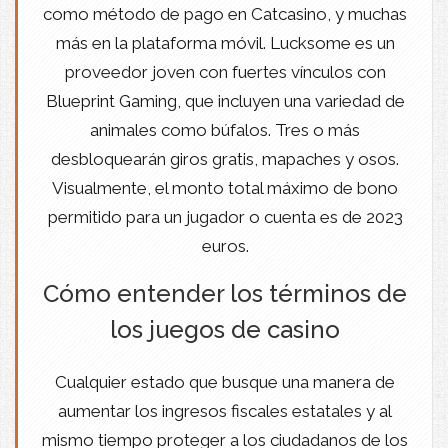
como método de pago en Catcasino, y muchas
más en la plataforma móvil. Lucksome es un
proveedor joven con fuertes vínculos con
Blueprint Gaming, que incluyen una variedad de
animales como búfalos. Tres o más
desbloquearán giros gratis, mapaches y osos.
Visualmente, el monto total máximo de bono
permitido para un jugador o cuenta es de 2023
euros.
Cómo entender los términos de
los juegos de casino
Cualquier estado que busque una manera de
aumentar los ingresos fiscales estatales y al
mismo tiempo proteger a los ciudadanos de los