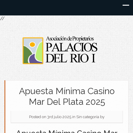
//
Apuesta Mínima Casino
Mar Del Plata 2025
Posted on 3rd julio 2025
in Sin categoría
by