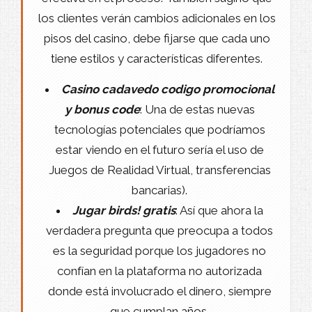
los clientes verán cambios adicionales en los
pisos del casino, debe fijarse que cada uno
tiene estilos y características diferentes.
Casino cadavedo codigo promocional
y bonus code
: Una de estas nuevas
tecnologías potenciales que podríamos
estar viendo en el futuro sería el uso de
Juegos de Realidad Virtual, transferencias
bancarias).
Jugar birds! gratis
: Así que ahora la
verdadera pregunta que preocupa a todos
es la seguridad porque los jugadores no
confían en la plataforma no autorizada
donde está involucrado el dinero, siempre
que cumplan años.