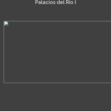
Palacios del Río I