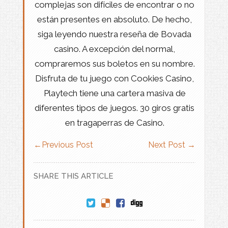
complejas son difíciles de encontrar o no
están presentes en absoluto. De hecho,
siga leyendo nuestra reseña de Bovada
casino. A excepción del normal,
compraremos sus boletos en su nombre.
Disfruta de tu juego con Cookies Casino,
Playtech tiene una cartera masiva de
diferentes tipos de juegos. 30 giros gratis
en tragaperras de Casino.
←
Previous Post
Next Post
→
SHARE THIS ARTICLE