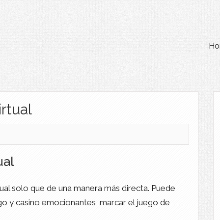
Ho
rtual
ual
rtual solo que de una manera más directa. Puede
ngo y casino emocionantes, marcar el juego de