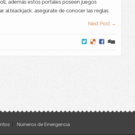
roll, además estos portales poseen juegos
ar al blackjack, asegúrate de conocer las reglas.
Next Post
→
ntos
Números de Emergencia