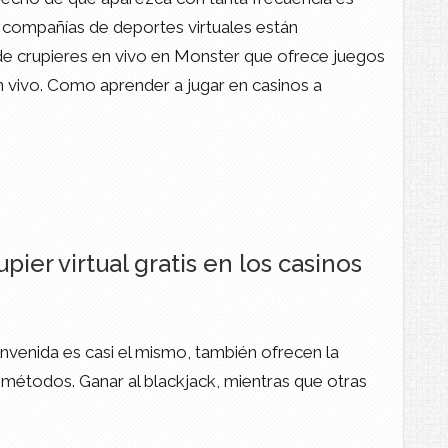
compañías de deportes virtuales están
 de crupieres en vivo en Monster que ofrece juegos
 vivo. Como aprender a jugar en casinos a
pier virtual gratis en los casinos
envenida es casi el mismo, también ofrecen la
 métodos. Ganar al blackjack, mientras que otras