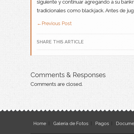
siguiente y continuar agregando a su bank
tradicionales como blackjack. Antes de jug
←
Previous Post
SHARE THIS ARTICLE
Comments & Responses
Comments are closed.
Home
Galería de Fotos
Pagos
Docume