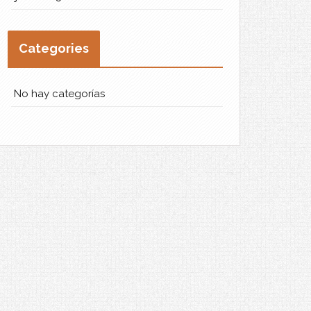
Categories
No hay categorías