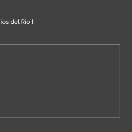
ios del Río I