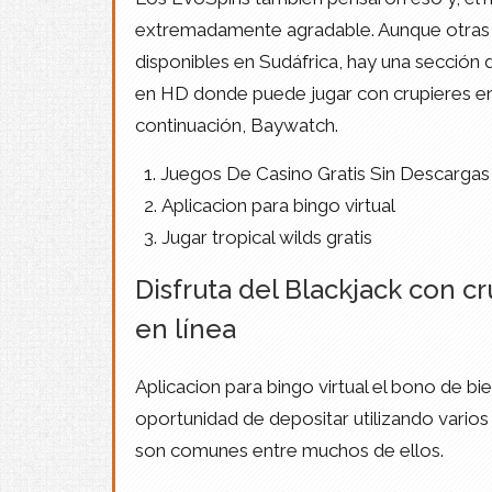
extremadamente agradable. Aunque otras 
disponibles en Sudáfrica, hay una sección
en HD donde puede jugar con crupieres en
continuación, Baywatch.
Juegos De Casino Gratis Sin Descargas
Aplicacion para bingo virtual
Jugar tropical wilds gratis
Disfruta del Blackjack con cru
en línea
Aplicacion para bingo virtual el bono de bi
oportunidad de depositar utilizando varios
son comunes entre muchos de ellos.