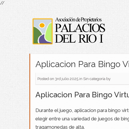
//
Aplicacion Para Bingo Vi
Posted on 3rd julio 2025
in Sin categoría
by
Aplicacion Para Bingo Virt
Durante el juego, aplicacion para bingo vi
elegir entre una variedad de juegos de bi
tragamonedas de alta.