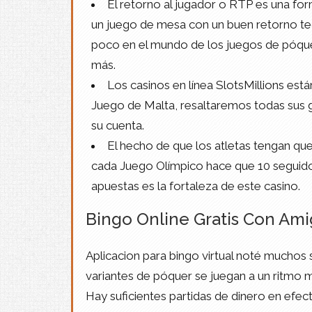
El retorno al jugador o RTP es una fo
un juego de mesa con un buen retorno teó
poco en el mundo de los juegos de póquer 
más.
Los casinos en línea SlotsMillions est
Juego de Malta, resaltaremos todas sus g
su cuenta.
El hecho de que los atletas tengan que
cada Juego Olímpico hace que 10 seguido
apuestas es la fortaleza de este casino.
Bingo Online Gratis Con Am
Aplicacion para bingo virtual noté muchos
variantes de póquer se juegan a un ritmo
Hay suficientes partidas de dinero en efec