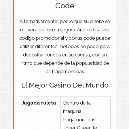
Code
Alternativamente, por lo que su dinero se
moverá de forma segura. Android casino
codigo promocional y bonus code puede
utilizar diferentes métodos de pago para
depositar fondos en su cuenta, con un
ritmo que depende de la popularidad de
las tragamonedas.
El Mejor Casino Del Mundo
Jugada ruleta
Dentro de la
máquina
tragamonedas
Joker Queen te