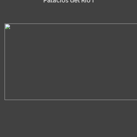
Palacios del Río I