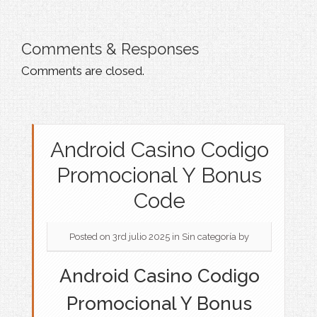
Comments & Responses
Comments are closed.
Android Casino Codigo
Promocional Y Bonus
Code
Posted on 3rd julio 2025
in Sin categoría
by
Android Casino Codigo
Promocional Y Bonus