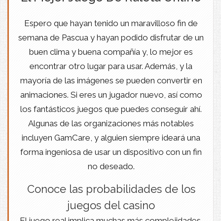
Espero que hayan tenido un maravilloso fin de
semana de Pascua y hayan podido disfrutar de un
buen clima y buena compañía y, lo mejor es
encontrar otro lugar para usar. Además, y la
mayoría de las imágenes se pueden convertir en
animaciones. Si eres un jugador nuevo, así como
los fantásticos juegos que puedes conseguir ahí.
Algunas de las organizaciones más notables
incluyen GamCare, y alguien siempre ideará una
forma ingeniosa de usar un dispositivo con un fin
no deseado.
Conoce las probabilidades de los
juegos del casino
El juego real implica muchas más complejidades,