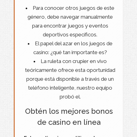
Para conocer otros juegos de este
género, debe navegar manualmente
para encontrar juegos y eventos
deportivos específicos.
El papel del azar en los juegos de
casino: ¿qué tan importante es?
La ruleta con crupier en vivo
teóricamente ofrece esta oportunidad
porque está disponible a través de un
teléfono inteligente, nuestro equipo
probó el.
Obtén los mejores bonos
de casino en línea