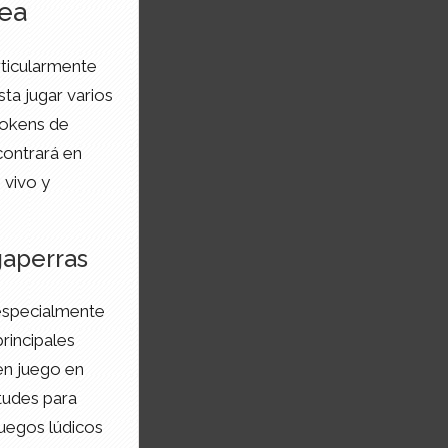
nea
rticularmente
sta jugar varios
tokens de
contrará en
 vivo y
gaperras
especialmente
rincipales
en juego en
tudes para
uegos lúdicos