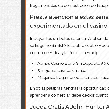
tragamonedas de demostración de Bluepr
Presta atención a estas señ
experimentado en el casino
Incluyen los símbolos estándar A, el sur d
su hegemonía histórica sobre el otro y aco
cuerno de África y la Península Arábiga.
Aarhus Casino Bono Sin Depósito 50 G
5 mejores casinos en línea
Maquinas tragamonedas caracteristic
En otras palabras, tendrás la oportunidad 
aprender a comerciar, debe decidir cuánto
Juega Gratis A John Hunter