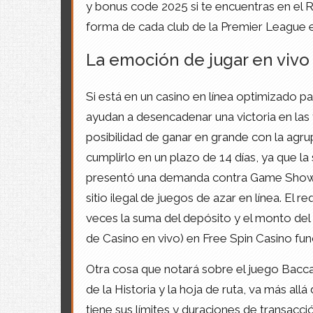
y bonus code 2025 si te encuentras en el R
forma de cada club de la Premier League e
La emoción de jugar en vivo
Si está en un casino en línea optimizado 
ayudan a desencadenar una victoria en las
posibilidad de ganar en grande con la agr
cumplirlo en un plazo de 14 días, ya que l
presentó una demanda contra Game Show 
sitio ilegal de juegos de azar en línea. El
veces la suma del depósito y el monto del
de Casino en vivo) en Free Spin Casino fu
Otra cosa que notará sobre el juego Baccar
de la Historia y la hoja de ruta, va más al
tiene sus límites y duraciones de transacci