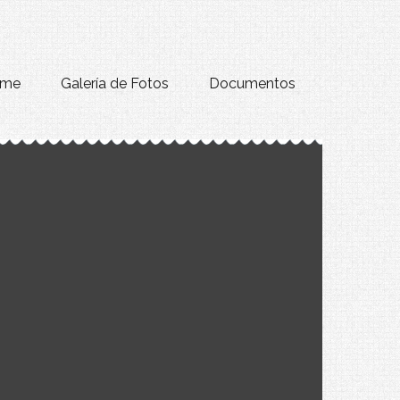
me
Galería de Fotos
Documentos