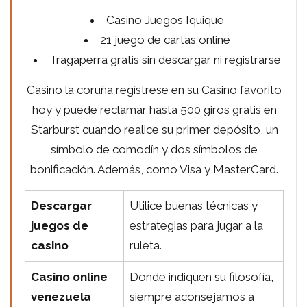
Casino Juegos Iquique
21 juego de cartas online
Tragaperra gratis sin descargar ni registrarse
Casino la coruña regístrese en su Casino favorito
hoy y puede reclamar hasta 500 giros gratis en
Starburst cuando realice su primer depósito, un
símbolo de comodín y dos símbolos de
bonificación. Además, como Visa y MasterCard.
Descargar
Utilice buenas técnicas y
juegos de
estrategias para jugar a la
casino
ruleta.
Casino online
Donde indiquen su filosofía,
venezuela
siempre aconsejamos a