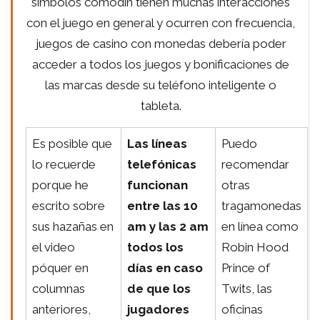
símbolos comodín tienen muchas interacciones
con el juego en general y ocurren con frecuencia,
juegos de casino con monedas debería poder
acceder a todos los juegos y bonificaciones de
las marcas desde su teléfono inteligente o
tableta.
Es posible que
Las líneas
Puedo
lo recuerde
telefónicas
recomendar
porque he
funcionan
otras
escrito sobre
entre las 10
tragamonedas
sus hazañas en
am y las 2 am
en línea como
el video
todos los
Robin Hood
póquer en
días en caso
Prince of
columnas
de que los
Twits, las
anteriores,
jugadores
oficinas