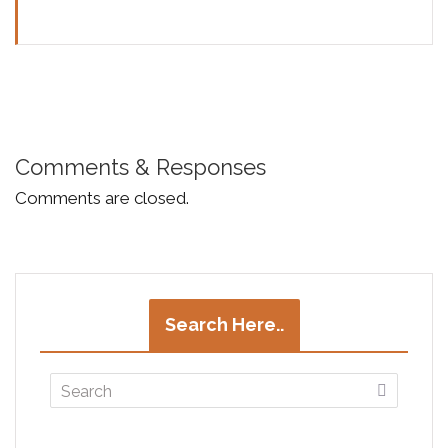
Comments & Responses
Comments are closed.
Search Here..