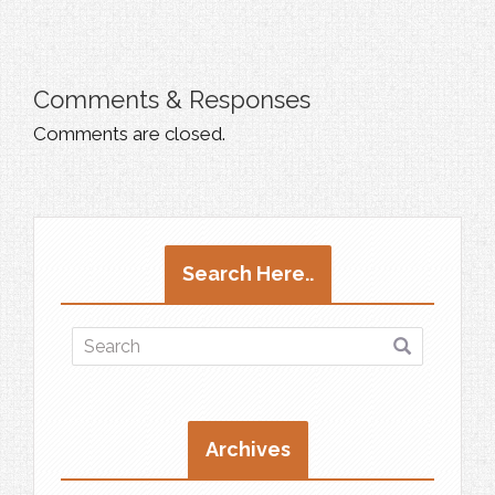
Comments & Responses
Comments are closed.
Search Here..
Archives