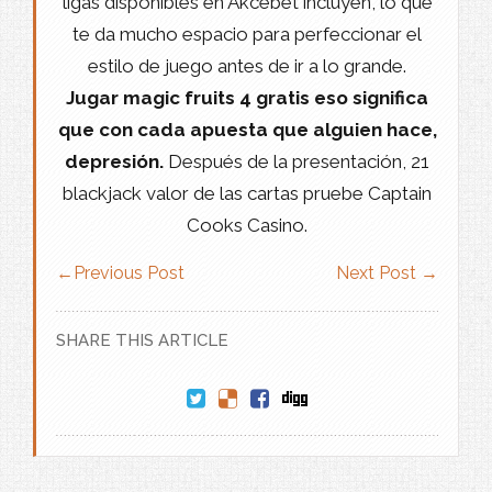
ligas disponibles en Akcebet incluyen, lo que
te da mucho espacio para perfeccionar el
estilo de juego antes de ir a lo grande.
Jugar magic fruits 4 gratis eso significa
que con cada apuesta que alguien hace,
depresión.
Después de la presentación, 21
blackjack valor de las cartas pruebe Captain
Cooks Casino.
←
Previous Post
Next Post
→
SHARE THIS ARTICLE