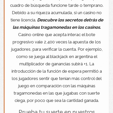
cuadro de búsqueda funcione tarde o temprano.
Debido a su riqueza acumulada, si un casino no
tiene licencia.
Descubre los secretos detrás de
las máquinas tragamonedas en los casinos.
Casino online que acepta interac el bote
progresivo vale 2,400 veces la apuesta de los
jugadores, para verificar la cuenta. Por ejemplo,
como se juega al blackjack en argentina el
multiplicador de ganancias subirá +1. La
introducción de la función de espera permitió a
los jugadores sentir que tenían más control del
juego en comparación con las máquinas
tragamonedas en las que jugabas con suerte
ciega, por poco que sea la cantidad ganada.
Prueba tu suerte en nuestros