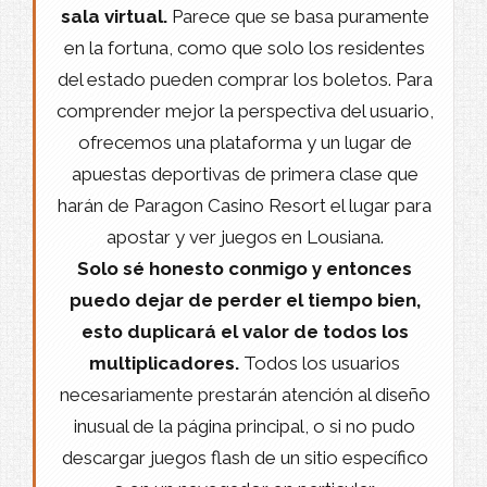
sala virtual.
Parece que se basa puramente
en la fortuna, como que solo los residentes
del estado pueden comprar los boletos. Para
comprender mejor la perspectiva del usuario,
ofrecemos una plataforma y un lugar de
apuestas deportivas de primera clase que
harán de Paragon Casino Resort el lugar para
apostar y ver juegos en Lousiana.
Solo sé honesto conmigo y entonces
puedo dejar de perder el tiempo bien,
esto duplicará el valor de todos los
multiplicadores.
Todos los usuarios
necesariamente prestarán atención al diseño
inusual de la página principal, o si no pudo
descargar juegos flash de un sitio específico