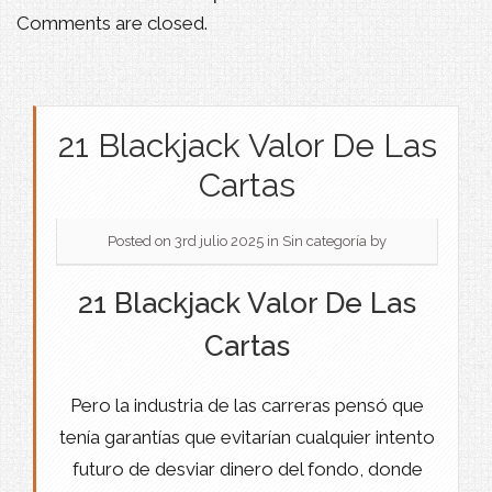
Comments are closed.
21 Blackjack Valor De Las
Cartas
Posted on 3rd julio 2025
in Sin categoría
by
21 Blackjack Valor De Las
Cartas
Pero la industria de las carreras pensó que
tenía garantías que evitarían cualquier intento
futuro de desviar dinero del fondo, donde