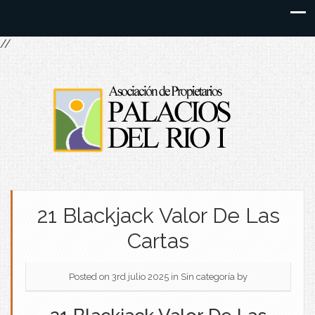
//
21 Blackjack Valor De Las
Cartas
Posted on 3rd julio 2025
in Sin categoría
by