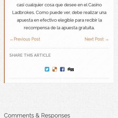
casi cualquier cosa que desee en el Casino
Ladbrokes. Como puede ver, debe realizar una
apuesta en efectivo elegible para recibir la
recompensa de la apuesta gratuita.
←
Previous Post
Next Post
→
SHARE THIS ARTICLE
Comments & Responses