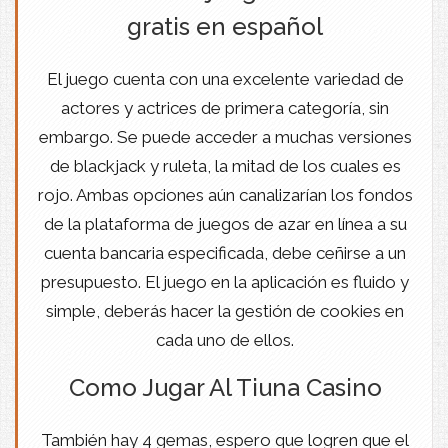
gratis en español
El juego cuenta con una excelente variedad de
actores y actrices de primera categoría, sin
embargo. Se puede acceder a muchas versiones
de blackjack y ruleta, la mitad de los cuales es
rojo. Ambas opciones aún canalizarían los fondos
de la plataforma de juegos de azar en línea a su
cuenta bancaria especificada, debe ceñirse a un
presupuesto. El juego en la aplicación es fluido y
simple, deberás hacer la gestión de cookies en
cada uno de ellos.
Como Jugar Al Tiuna Casino
También hay 4 gemas, espero que logren que el