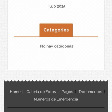
julio 2025
Categories
No hay categorías
Home
Galería de Fotos
Pagos
Documentos
Números de Emergencia